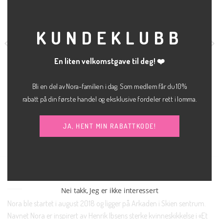
MOD
KUNDEKLUBB
En liten velkomstgave til deg! ❤️
Bli en del av Nora-familien i dag. Som medlem får du 10%
kr
700.00
rabatt på din første handel og eksklusive fordeler rett i lomma.
JEANS
KLÆR
Tokyo wide
My essential tee sort
JJXX
kr
200.00
SELECTED FEMME
JA, HENT MIN RABATTKODE!
NORA SKIEN AS
Nei takk, Jeg er ikke interessert
Nora ble startet i august 2018 og ligger på Arkaden i Skien sentrum.
Navnet Nora er inspirert av Henrik Ibsens sterke kvinneskikkelse i «Et