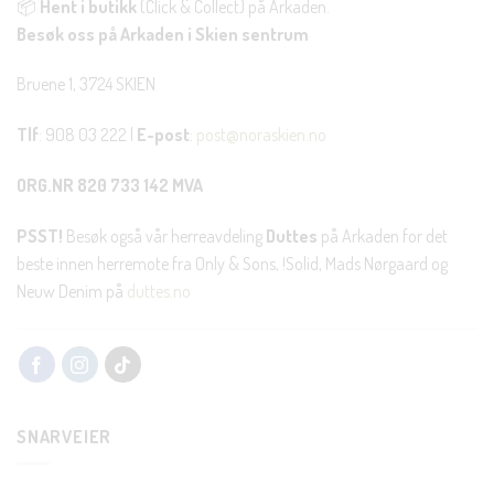
📦
Hent i butikk
(Click & Collect) på Arkaden.
Besøk oss på Arkaden i Skien sentrum
Bruene 1, 3724 SKIEN
Tlf
: 908 03 222 |
E-post
:
post@noraskien.no
ORG.NR 820 733 142 MVA
PSST!
Besøk også vår herreavdeling
Duttes
på Arkaden for det
beste innen herremote fra Only & Sons, !Solid, Mads Nørgaard og
Neuw Denim på
duttes.no
SNARVEIER