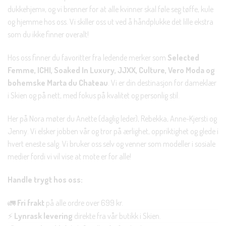
dukkehjem», og vi brenner for at alle kvinner skal føle seg tøffe, kule
og hjemme hos oss. Vi skiller oss ut ved å håndplukke det lille ekstra
som du ikke finner overalt!
Hos oss finner du favoritter fra ledende merker som
Selected
Femme, ICHI, Soaked In Luxury, JJXX, Culture, Vero Moda og
bohemske Marta du Chateau
. Vi er din destinasjon for dameklær
i Skien og på nett, med fokus på kvalitet og personlig stil.
Her på Nora møter du Anette (daglig leder), Rebekka, Anne-Kjersti og
Jenny. Vi elsker jobben vår og tror på ærlighet, oppriktighet og glede i
hvert eneste salg. Vi bruker oss selv og venner som modeller i sosiale
medier fordi vi vil vise at mote er for alle!
Handle trygt hos oss:
🚛
Fri frakt
på alle ordre over 699 kr.
⚡
Lynrask levering
direkte fra vår butikk i Skien.