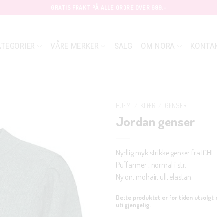
GRATIS FRAKT PÅ ALLE ORDRE OVER 699,-
ATEGORIER
VÅRE MERKER
SALG
OM NORA
KONTA
HJEM
/
KLÆR
/
GENSER
Jordan genser
Nydlig myk strikke genser fra ICHI.
Puffarmer , normal i str.
Nylon, mohair, ull, elastan.
Dette produktet er for tiden utsolgt 
utilgjengelig.