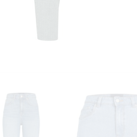
KUNDEKLUBB
En liten velkomstgave til deg! ❤️
Bli en del av Nora-familien i dag. Som medlem får du 10% rabatt på din