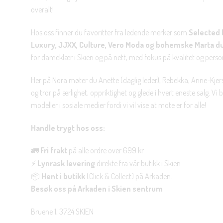
overalt!
Hos oss finner du favoritter fra ledende merker som
Selected 
Luxury, JJXX, Culture, Vero Moda og bohemske Marta d
for dameklær i Skien og på nett, med fokus på kvalitet og personl
Her på Nora møter du Anette (daglig leder), Rebekka, Anne-Kjers
og tror på ærlighet, oppriktighet og glede i hvert eneste salg. Vi
modeller i sosiale medier fordi vi vil vise at mote er for alle!
Handle trygt hos oss:
🚛
Fri frakt
på alle ordre over 699 kr.
⚡
Lynrask levering
direkte fra vår butikk i Skien.
📦
Hent i butikk
(Click & Collect) på Arkaden.
Besøk oss på Arkaden i Skien sentrum
Bruene 1, 3724 SKIEN