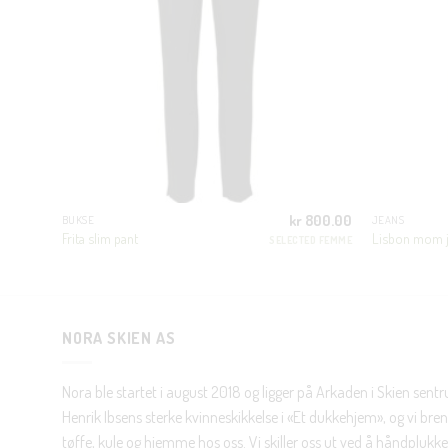
500.00
kr
800.00
BUKSE
JEANS
Frita slim pant
Lisbon mom 
OISY MAY
SELECTED FEMME
NORA SKIEN AS
Nora ble startet i august 2018 og ligger på Arkaden i Skien sent
Henrik Ibsens sterke kvinneskikkelse i «Et dukkehjem», og vi brenn
tøffe, kule og hjemme hos oss. Vi skiller oss ut ved å håndplukke 