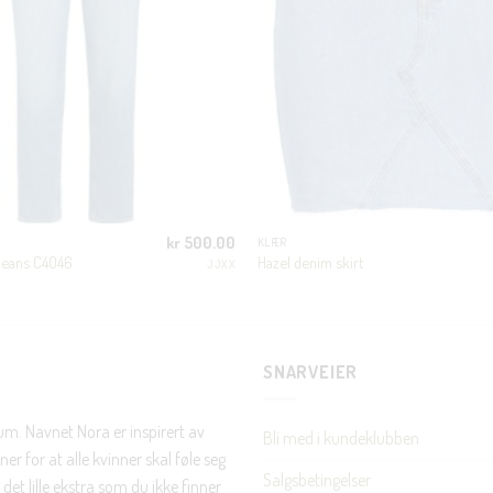
første handel og eksklusive fordeler rett i lomma.
JA, HENT MIN RABATTKODE!
Nei takk, Jeg er ikke interessert
kr
500.00
KLÆR
jeans C4046
Hazel denim skirt
JJXX
SNARVEIER
rum. Navnet Nora er inspirert av
Bli med i kundeklubben
er for at alle kvinner skal føle seg
Salgsbetingelser
det lille ekstra som du ikke finner