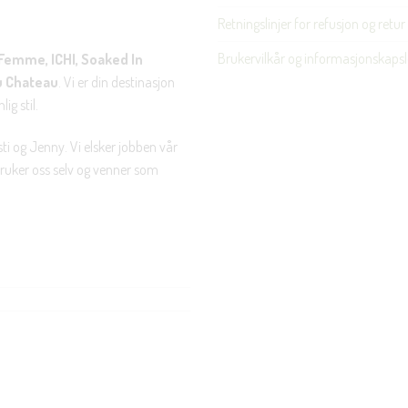
Retningslinjer for refusjon og retur
Brukervilkår og informasjonskapsl
Femme, ICHI, Soaked In
u Chateau
. Vi er din destinasjon
ig stil.
ti og Jenny. Vi elsker jobben vår
 bruker oss selv og venner som