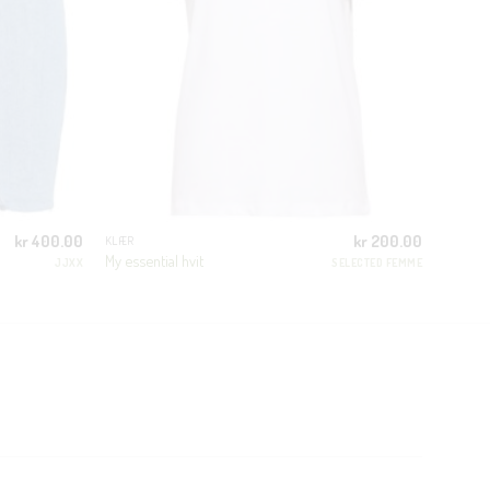
kr
400.00
kr
200.00
KLÆR
My essential hvit
JJXX
SELECTED FEMME