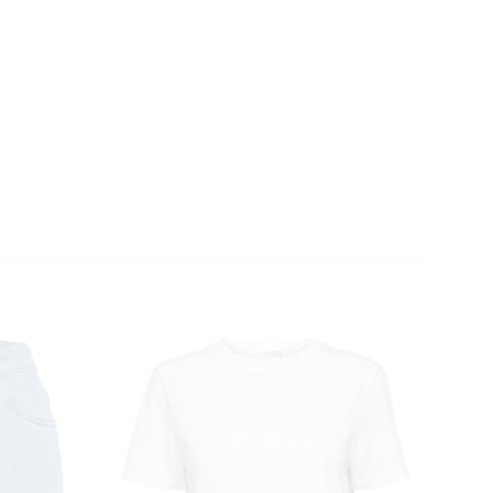
CLOSE
THIS
MODULE