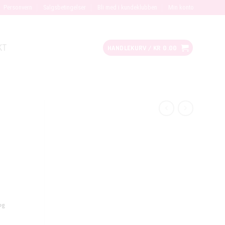
Personvern
Salgsbetingelser
Bli med i kundeklubben
Min konto
KT
HANDLEKURV /
KR
0.00
og