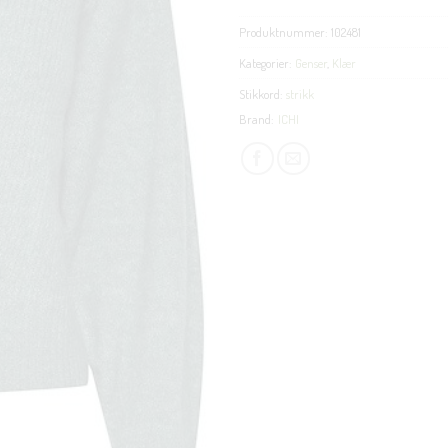
Produktnummer:
102481
Kategorier:
Genser
,
Klær
Stikkord:
strikk
Brand:
ICHI