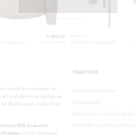
JA, HENT MIN RABATTKODE!
kr
800.00
CARDIGAN
 chocolate chip
Gabriella belte cardigan grå
SELECTED FEMME
S
Nei takk, Jeg er ikke interessert
SNARVEIER
rum. Navnet Nora er inspirert av
Bli med i kundeklubben
er for at alle kvinner skal føle seg
Salgsbetingelser
det lille ekstra som du ikke finner
Retningslinjer for refusjon og retur
Brukervilkår og informasjonskapsl
Femme, ICHI, Soaked In
u Chateau
. Vi er din destinasjon