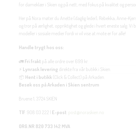
for dameklær i Skien og på nett, med fokus på kvalitet og personl
Her på Nora møter du Anette (daglig leder), Rebekka, Anne-Kjers
og tror på ærlighet, oppriktighet og glede i hvert eneste salg. Vi
modeller i sosiale medier fordi vi vil vise at mote er for alle!
Handle trygt hos oss:
🚛
Fri frakt
på alle ordre over 699 kr.
⚡
Lynrask levering
direkte fra vår butikk i Skien.
📦
Hent i butikk
(Click & Collect) på Arkaden.
Besøk oss på Arkaden i Skien sentrum
Bruene 1, 3724 SKIEN
Tlf
: 908 03 222 |
E-post
:
post@noraskien.no
ORG.NR 820 733 142 MVA