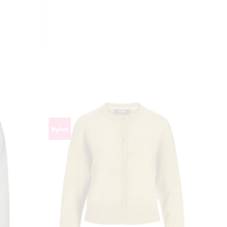
CLOSE
THIS
MODULE