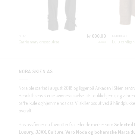
400.00
kr
600.00
BUKSE
CARDIGAN
Carrie mary dressbukse
Lulu cardigan
JJXX
JJXX
NORA SKIEN AS
Nora ble startet i august 2018 og ligger på Arkaden i Skien sent
Henrik Ibsens sterke kvinneskikkelse i «Et dukkehjem», og vi brenn
tøffe, kule og hjemme hos oss. Vi skiller oss ut ved å håndplukke 
overalt!
Hos oss finner du favoritter fra ledende merker som
Selected 
Luxury, JJXX, Culture, Vero Moda og bohemske Marta d