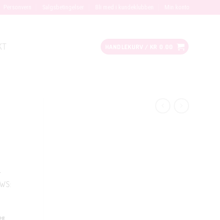
Personvern
Salgsbetingelser
Bli med i kundeklubben
Min konto
KT
HANDLEKURV /
KR
0.00
–
RWS:
og