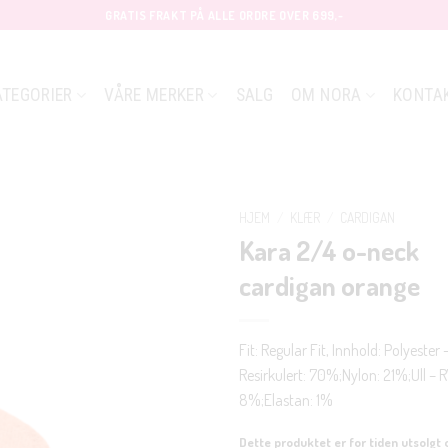
GRATIS FRAKT PÅ ALLE ORDRE OVER 699,-
ATEGORIER
VÅRE MERKER
SALG
OM NORA
KONTA
HJEM
/
KLÆR
/
CARDIGAN
Kara 2/4 o-neck
cardigan orange
Fit: Regular Fit, Innhold: Polyester 
Resirkulert: 70%;Nylon: 21%;Ull – 
8%;Elastan: 1%
Dette produktet er for tiden utsolgt 