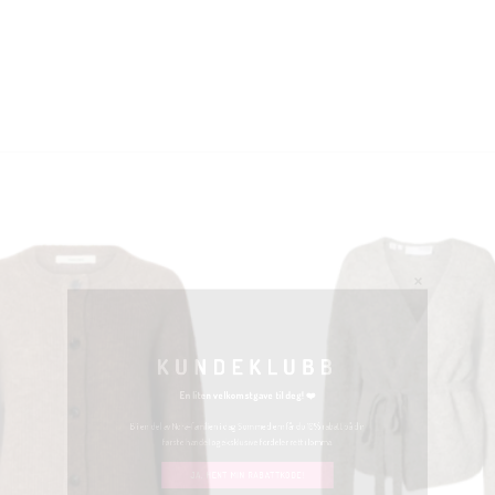
KUNDEKLUBB
En liten velkomstgave til deg! ❤️
Bli en del av Nora-familien i dag. Som medlem får du 10% rabatt på din
første handel og eksklusive fordeler rett i lomma.