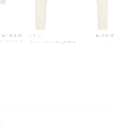
kr
1,300.00
kr
400.00
CARDIGAN
Natalie diverse cardigan brun
ELECTED FEMME
JJXX
er