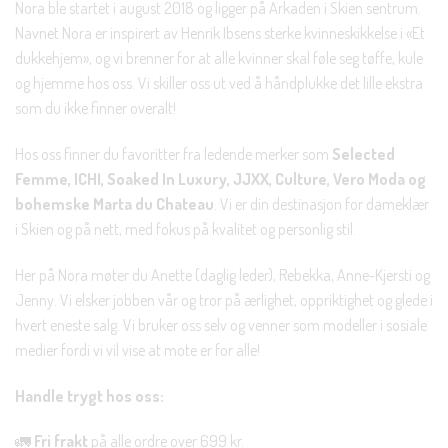
Nora ble startet i august 2018 og ligger på Arkaden i Skien sentrum.
Navnet Nora er inspirert av Henrik Ibsens sterke kvinneskikkelse i «Et
dukkehjem», og vi brenner for at alle kvinner skal føle seg tøffe, kule
og hjemme hos oss. Vi skiller oss ut ved å håndplukke det lille ekstra
som du ikke finner overalt!
Hos oss finner du favoritter fra ledende merker som
Selected
Femme, ICHI, Soaked In Luxury, JJXX, Culture, Vero Moda og
bohemske Marta du Chateau
. Vi er din destinasjon for dameklær
i Skien og på nett, med fokus på kvalitet og personlig stil.
Her på Nora møter du Anette (daglig leder), Rebekka, Anne-Kjersti og
Jenny. Vi elsker jobben vår og tror på ærlighet, oppriktighet og glede i
hvert eneste salg. Vi bruker oss selv og venner som modeller i sosiale
medier fordi vi vil vise at mote er for alle!
Handle trygt hos oss:
🚛
Fri frakt
på alle ordre over 699 kr.