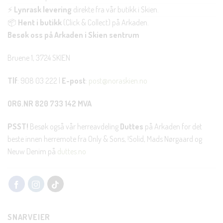
⚡
Lynrask levering
direkte fra vår butikk i Skien.
📦
Hent i butikk
(Click & Collect) på Arkaden.
Besøk oss på Arkaden i Skien sentrum
Bruene 1, 3724 SKIEN
Tlf
: 908 03 222 |
E-post
:
post@noraskien.no
ORG.NR 820 733 142 MVA
PSST!
Besøk også vår herreavdeling
Duttes
på Arkaden for det
beste innen herremote fra Only & Sons, !Solid, Mads Nørgaard og
Neuw Denim på
duttes.no
SNARVEIER