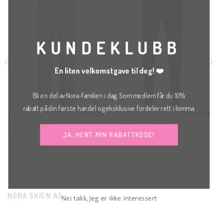
TH
MO
KUNDEKLUBB
En liten velkomstgave til deg! ❤️
Bli en del av Nora-familien i dag. Som medlem får du 10%
rabatt på din første handel og eksklusive fordeler rett i lomma.
kr
500.00
kr
600.00
JEANS
BUKSE
Lisbon mom jeans
Berlin slim high waist
JJXX
JJXX
C4046
JA, HENT MIN RABATTKODE!
NORA SKIEN AS
Nei takk, Jeg er ikke interessert