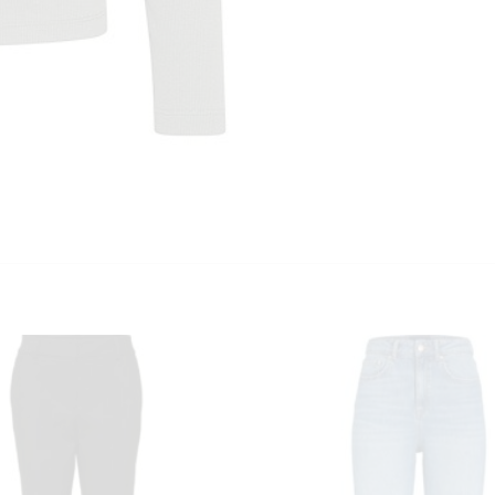
KUNDEKLUBB
En liten velkomstgave til deg! ❤️
Bli en del av Nora-familien i dag. Som medlem får du 10% rabatt på din