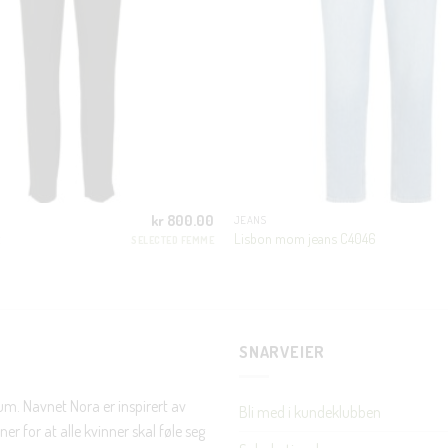
første handel og eksklusive fordeler rett i lomma.
JA, HENT MIN RABATTKODE!
kr
800.00
JEANS
Nei takk, Jeg er ikke interessert
Lisbon mom jeans C4046
SELECTED FEMME
SNARVEIER
rum. Navnet Nora er inspirert av
Bli med i kundeklubben
er for at alle kvinner skal føle seg