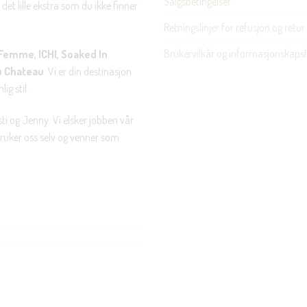
Salgsbetingelser
det lille ekstra som du ikke finner
Retningslinjer for refusjon og retur
Brukervilkår og informasjonskapsl
Femme, ICHI, Soaked In
u Chateau
. Vi er din destinasjon
ig stil.
ti og Jenny. Vi elsker jobben vår
 bruker oss selv og venner som