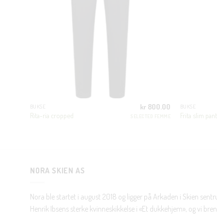
200.00
kr
800.00
BUKSE
BUKSE
Rita-ria cropped
Frita slim pant
ED FEMME
SELECTED FEMME
NORA SKIEN AS
Nora ble startet i august 2018 og ligger på Arkaden i Skien sent
Henrik Ibsens sterke kvinneskikkelse i «Et dukkehjem», og vi brenn