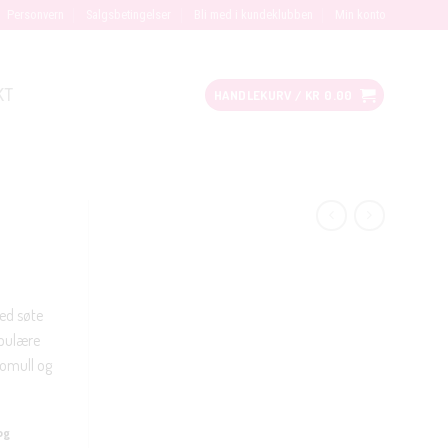
Personvern
Salgsbetingelser
Bli med i kundeklubben
Min konto
KT
HANDLEKURV /
KR
0.00
ed søte
opulære
bomull og
og