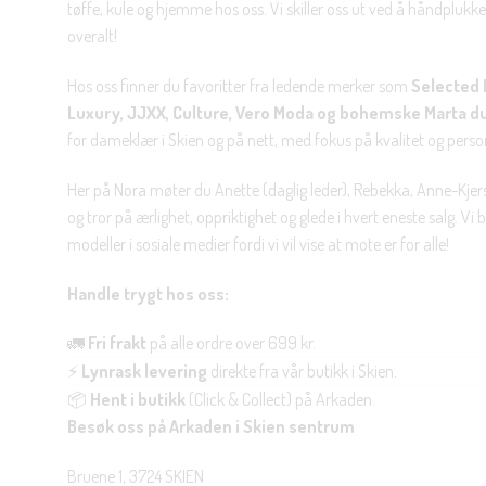
tøffe, kule og hjemme hos oss. Vi skiller oss ut ved å håndplukke 
overalt!
Hos oss finner du favoritter fra ledende merker som
Selected 
Luxury, JJXX, Culture, Vero Moda og bohemske Marta d
for dameklær i Skien og på nett, med fokus på kvalitet og personl
Her på Nora møter du Anette (daglig leder), Rebekka, Anne-Kjers
og tror på ærlighet, oppriktighet og glede i hvert eneste salg. Vi
modeller i sosiale medier fordi vi vil vise at mote er for alle!
Handle trygt hos oss:
🚛
Fri frakt
på alle ordre over 699 kr.
⚡
Lynrask levering
direkte fra vår butikk i Skien.
📦
Hent i butikk
(Click & Collect) på Arkaden.
Besøk oss på Arkaden i Skien sentrum
Bruene 1, 3724 SKIEN