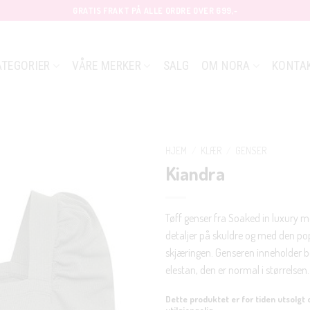
GRATIS FRAKT PÅ ALLE ORDRE OVER 699,-
ATEGORIER
VÅRE MERKER
SALG
OM NORA
KONTA
HJEM
/
KLÆR
/
GENSER
Kiandra
Tøff genser fra Soaked in luxury m
detaljer på skuldre og med den p
skjæringen. Genseren inneholder 
elestan, den er normal i størrelsen.
Dette produktet er for tiden utsolgt 
utilgjengelig.