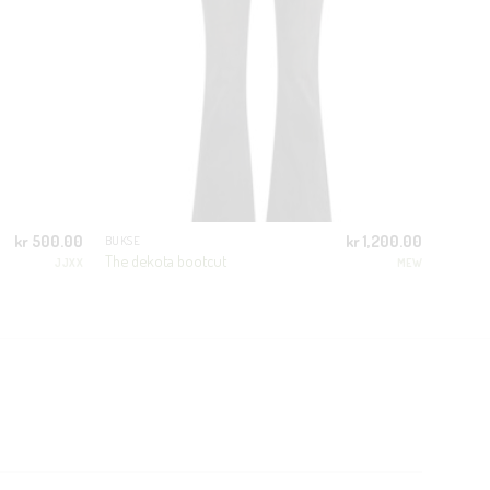
kr
500.00
kr
1,200.00
BUKSE
The dekota bootcut
JJXX
MEW