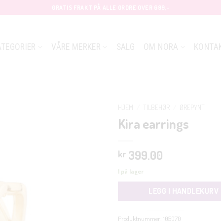
GRATIS FRAKT PÅ ALLE ORDRE OVER 699,-
ATEGORIER
VÅRE MERKER
SALG
OM NORA
KONTA
HJEM
/
TILBEHØR
/
ØREPYNT
Kira earrings
399.00
kr
1 på lager
LEGG I HANDLEKURV
Produktnummer:
105070