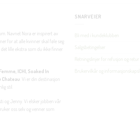
SNARVEIER
Nei takk, Jeg er ikke interessert
rum. Navnet Nora er inspirert av
Bli med i kundeklubben
er for at alle kvinner skal føle seg
Salgsbetingelser
det lille ekstra som du ikke finner
Retningslinjer for refusjon og retur
Brukervilkår og informasjonskapsl
Femme, ICHI, Soaked In
u Chateau
. Vi er din destinasjon
ig stil.
ti og Jenny. Vi elsker jobben vår
 bruker oss selv og venner som