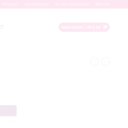
Personvern
Salgsbetingelser
Bli med i kundeklubben
Min konto
KT
HANDLEKURV /
KR
0.00