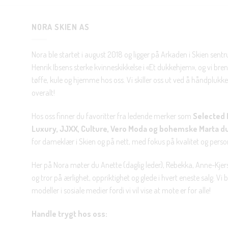
NORA SKIEN AS
Nora ble startet i august 2018 og ligger på Arkaden i Skien sent
Henrik Ibsens sterke kvinneskikkelse i «Et dukkehjem», og vi brenn
tøffe, kule og hjemme hos oss. Vi skiller oss ut ved å håndplukke 
overalt!
Hos oss finner du favoritter fra ledende merker som
Selected 
Luxury, JJXX, Culture, Vero Moda og bohemske Marta d
for dameklær i Skien og på nett, med fokus på kvalitet og personl
Her på Nora møter du Anette (daglig leder), Rebekka, Anne-Kjers
og tror på ærlighet, oppriktighet og glede i hvert eneste salg. Vi
modeller i sosiale medier fordi vi vil vise at mote er for alle!
Handle trygt hos oss: