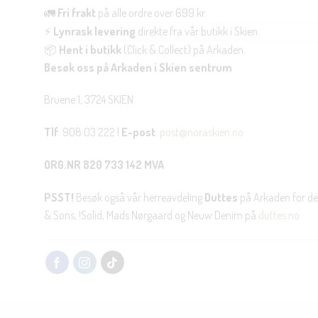
🚛
Fri frakt
på alle ordre over 699 kr.
⚡
Lynrask levering
direkte fra vår butikk i Skien.
📦
Hent i butikk
(Click & Collect) på Arkaden.
Besøk oss på Arkaden i Skien sentrum
Bruene 1, 3724 SKIEN
Tlf
: 908 03 222 |
E-post
:
post@noraskien.no
ORG.NR 820 733 142 MVA
PSST!
Besøk også vår herreavdeling
Duttes
på Arkaden for de
& Sons, !Solid, Mads Nørgaard og Neuw Denim på
duttes.no