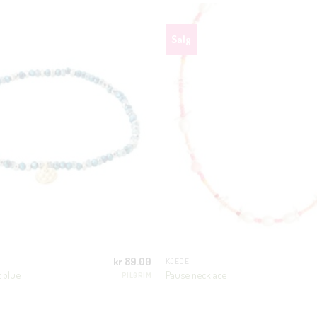
Salg
KUNDEKLUBB
En liten velkomstgave til deg! ❤️
Bli en del av Nora-familien i dag. Som medlem får du 10% rabatt på din
første handel og eksklusive fordeler rett i lomma.
kr
89.00
KJEDE
JA, HENT MIN RABATTKODE!
t blue
Pause necklace
PILGRIM