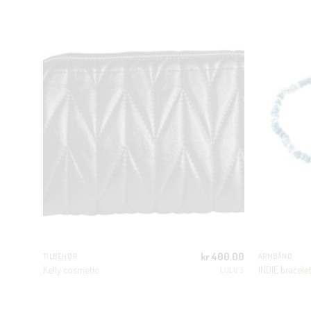
499.00
kr
400.00
TILBEHØR
ARMBÅND
Kelly cosmetic
INDIE bracele
DRØM
LULU'S