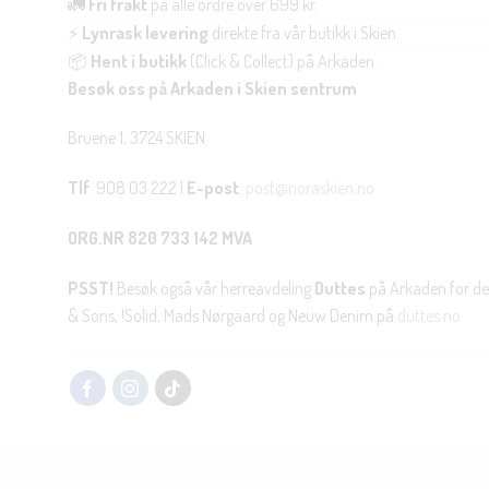
🚛
Fri frakt
på alle ordre over 699 kr.
⚡
Lynrask levering
direkte fra vår butikk i Skien.
📦
Hent i butikk
(Click & Collect) på Arkaden.
Besøk oss på Arkaden i Skien sentrum
Bruene 1, 3724 SKIEN
Tlf
: 908 03 222 |
E-post
:
post@noraskien.no
ORG.NR 820 733 142 MVA
PSST!
Besøk også vår herreavdeling
Duttes
på Arkaden for de
& Sons, !Solid, Mads Nørgaard og Neuw Denim på
duttes.no