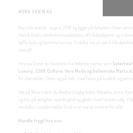
NORA SKIEN AS
Nora ble startet i august 2018 og ligger på Arkaden i Skien sent
Henrik Ibsens sterke kvinneskikkelse i «Et dukkehjem», og vi brenn
tøffe, kule og hjemme hos oss. Vi skiller oss ut ved å håndplukke 
overalt!
Hos oss finner du favoritter fra ledende merker som
Selected 
Luxury, JJXX, Culture, Vero Moda og bohemske Marta d
for dameklær i Skien og på nett, med fokus på kvalitet og personl
Her på Nora møter du Anette (daglig leder), Rebekka, Anne-Kjers
og tror på ærlighet, oppriktighet og glede i hvert eneste salg. Vi
modeller i sosiale medier fordi vi vil vise at mote er for alle!
Handle trygt hos oss: