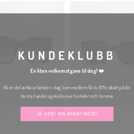
KUNDEKLUBB
En liten velkomstgave til deg! ❤️
Bli en del av Nora-familien i dag. Som medlem får du 10% rabatt på din
første handel og eksklusive fordeler rett i lomma.
kr
499.00
SOLBRILLER
JA, HENT MIN RABATTKODE!
e
Alex tortoise
DRØM