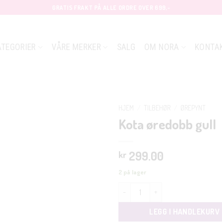
GRATIS FRAKT PÅ ALLE ORDRE OVER 699,-
ATEGORIER
VÅRE MERKER
SALG
OM NORA
KONTA
HJEM
/
TILBEHØR
/
ØREPYNT
Kota øredobb gull
299.00
kr
2 på lager
Kota øredobb gull antall
LEGG I HANDLEKURV