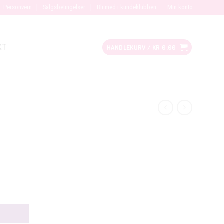
Personvern
Salgsbetingelser
Bli med i kundeklubben
Min konto
KT
HANDLEKURV /
KR
0.00