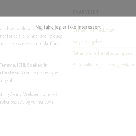
SNARVEIER
Nei takk, Jeg er ikke interessert
rum. Navnet Nora er inspirert av
Bli med i kundeklubben
er for at alle kvinner skal føle seg
Salgsbetingelser
det lille ekstra som du ikke finner
Retningslinjer for refusjon og retur
Brukervilkår og informasjonskapsl
Femme, ICHI, Soaked In
u Chateau
. Vi er din destinasjon
ig stil.
ti og Jenny. Vi elsker jobben vår
 bruker oss selv og venner som