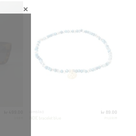
CLOSE
THIS
MODULE
kr
499.00
kr
89.00
ARMBÅND
INDIE bracelet blue
DRØM
PILGRIM