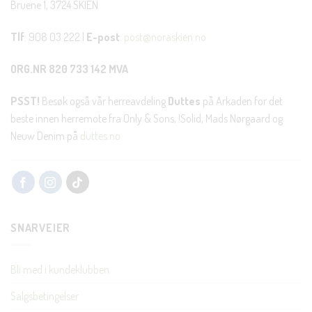
Bruene 1, 3724 SKIEN
Tlf
: 908 03 222 |
E-post
:
post@noraskien.no
ORG.NR 820 733 142 MVA
PSST!
Besøk også vår herreavdeling
Duttes
på Arkaden for det
beste innen herremote fra Only & Sons, !Solid, Mads Nørgaard og
Neuw Denim på
duttes.no
SNARVEIER
Bli med i kundeklubben
Salgsbetingelser