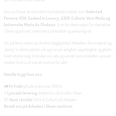
Hos oss finner du favoritter fra ledende merker som
Selected
Femme, ICHI, Soaked In Luxury, JJXX, Culture, Vero Moda og
bohemske Marta du Chateau
. Vi er din destinasjon for dameklær
i Skien og på nett, med fokus på kvalitet og personlig stil.
Her på Nora møter du Anette (daglig leder), Rebekka, Anne-Kjersti og
Jenny. Vi elsker jobben vår og tror på ærlighet, oppriktighet og glede i
hvert eneste salg. Vi bruker oss selv og venner som modeller i sosiale
medier fordi vi vil vise at mote er for alle!
Handle trygt hos oss:
🚛
Fri frakt
på alle ordre over 699 kr.
⚡
Lynrask levering
direkte fra vår butikk i Skien.
📦
Hent i butikk
(Click & Collect) på Arkaden.
Besøk oss på Arkaden i Skien sentrum