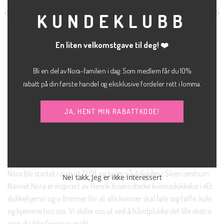
KUNDEKLUBB
En liten velkomstgave til deg! ❤️
Bli en del av Nora-familien i dag. Som medlem får du 10%
kr
1,200.00
kr
400.00
BUKSE
KLÆR
The dekota bootcut
Hazel denim skirt
MEW
JJXX
rabatt på din første handel og eksklusive fordeler rett i lomma.
JA, HENT MIN RABATTKODE!
NORA SKIEN AS
Nora ble startet i august 2018 og ligger på Arkaden i Skien sentrum.
Nei takk, Jeg er ikke interessert
Navnet Nora er inspirert av Henrik Ibsens sterke kvinneskikkelse i «Et
dukkehjem», og vi brenner for at alle kvinner skal føle seg tøffe, kule
og hjemme hos oss. Vi skiller oss ut ved å håndplukke det lille ekstra
som du ikke finner overalt!