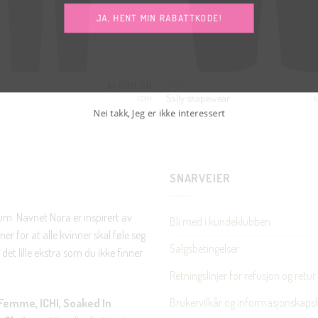
JA, HENT MIN RABATTKODE!
kr
800.00
KLÆR
Sally shapewear
ICHI
S
Nei takk, Jeg er ikke interessert
SNARVEIER
rum. Navnet Nora er inspirert av
Bli med i kundeklubben
er for at alle kvinner skal føle seg
Salgsbetingelser
det lille ekstra som du ikke finner
Retningslinjer for refusjon og retur
Brukervilkår og informasjonskapsl
Femme, ICHI, Soaked In