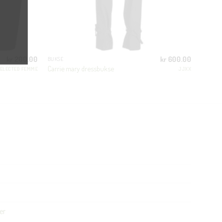
kr
200.00
kr
600.00
BUKSE
Carrie mary dressbukse
ELECTED FEMME
JJXX
er