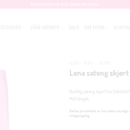
GRATIS FRAKT PÅ ALLE ORDRE OVER 699,-
ATEGORIER
VÅRE MERKER
SALG
OM NORA
KONTA
HJEM
/
KLÆR
/
SKJØRT
Lena sateng skjørt
Nydelig sateng skjørt fra Selecte
Midi lengde.
Dette produktet er for tiden utsolgt 
utilgjengelig.