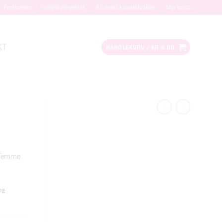
Personvern
Salgsbetingelser
Bli med i kundeklubben
Min konto
KT
HANDLEKURV /
KR
0.00
d Femme.
og