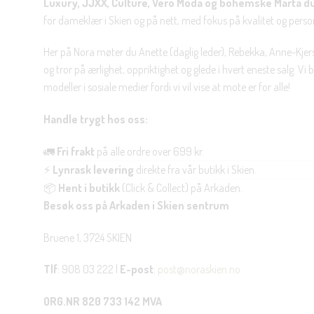
Luxury, JJXX, Culture, Vero Moda og bohemske Marta d
for dameklær i Skien og på nett, med fokus på kvalitet og personl
Her på Nora møter du Anette (daglig leder), Rebekka, Anne-Kjers
og tror på ærlighet, oppriktighet og glede i hvert eneste salg. Vi
modeller i sosiale medier fordi vi vil vise at mote er for alle!
Handle trygt hos oss:
🚛
Fri frakt
på alle ordre over 699 kr.
⚡
Lynrask levering
direkte fra vår butikk i Skien.
📦
Hent i butikk
(Click & Collect) på Arkaden.
Besøk oss på Arkaden i Skien sentrum
Bruene 1, 3724 SKIEN
Tlf
: 908 03 222 |
E-post
:
post@noraskien.no
ORG.NR 820 733 142 MVA