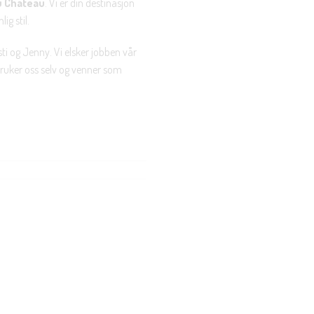
u Chateau
. Vi er din destinasjon
ig stil.
ti og Jenny. Vi elsker jobben vår
 bruker oss selv og venner som