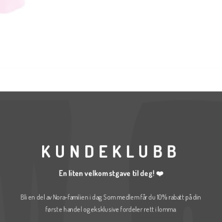
KUNDEKLUBB
En liten velkomstgave til deg! ❤️
Bli en del av Nora-familien i dag. Som medlem får du 10% rabatt på din
første handel og eksklusive fordeler rett i lomma.