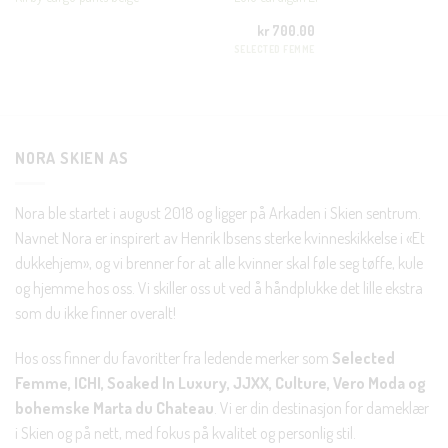
En liten velkomstgave til deg! ❤️
kr
700.00
SELECTED FEMME
Bli en del av Nora-familien i dag. Som medlem får du 10%
rabatt på din første handel og eksklusive fordeler rett i lomma.
JA, HENT MIN RABATTKODE!
NORA SKIEN AS
Nora ble startet i august 2018 og ligger på Arkaden i Skien sentrum.
Navnet Nora er inspirert av Henrik Ibsens sterke kvinneskikkelse i «Et
dukkehjem», og vi brenner for at alle kvinner skal føle seg tøffe, kule
Nei takk, Jeg er ikke interessert
og hjemme hos oss. Vi skiller oss ut ved å håndplukke det lille ekstra
som du ikke finner overalt!
Hos oss finner du favoritter fra ledende merker som
Selected
Femme, ICHI, Soaked In Luxury, JJXX, Culture, Vero Moda og
bohemske Marta du Chateau
. Vi er din destinasjon for dameklær
i Skien og på nett, med fokus på kvalitet og personlig stil.