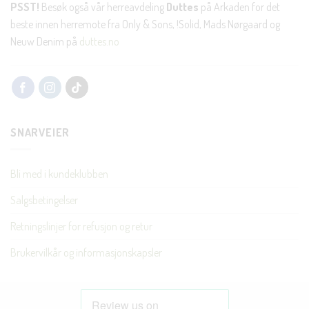
PSST!
Besøk også vår herreavdeling
Duttes
på Arkaden for det
beste innen herremote fra Only & Sons, !Solid, Mads Nørgaard og
Neuw Denim på
duttes.no
SNARVEIER
Bli med i kundeklubben
Salgsbetingelser
Retningslinjer for refusjon og retur
Brukervilkår og informasjonskapsler