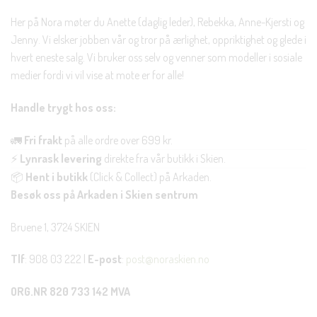
Her på Nora møter du Anette (daglig leder), Rebekka, Anne-Kjersti og
Jenny. Vi elsker jobben vår og tror på ærlighet, oppriktighet og glede i
hvert eneste salg. Vi bruker oss selv og venner som modeller i sosiale
medier fordi vi vil vise at mote er for alle!
Handle trygt hos oss:
🚛
Fri frakt
på alle ordre over 699 kr.
⚡
Lynrask levering
direkte fra vår butikk i Skien.
📦
Hent i butikk
(Click & Collect) på Arkaden.
Besøk oss på Arkaden i Skien sentrum
Bruene 1, 3724 SKIEN
Tlf
: 908 03 222 |
E-post
:
post@noraskien.no
ORG.NR 820 733 142 MVA