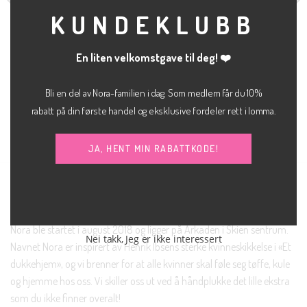
KUNDEKLUBB
En liten velkomstgave til deg! ❤️
kr
400.00
BUKSE
BUKSE
Mythe glitter bukse
Frita slim pant
JJXX
Bli en del av Nora-familien i dag. Som medlem får du 10%
kr
800.00
rabatt på din første handel og eksklusive fordeler rett i lomma.
SELECTED FEMME
JA, HENT MIN RABATTKODE!
NORA SKIEN AS
Nora ble startet i august 2018 og ligger på Arkaden i Skien sentrum.
Nei takk, Jeg er ikke interessert
Navnet Nora er inspirert av Henrik Ibsens sterke kvinneskikkelse i «Et
dukkehjem», og vi brenner for at alle kvinner skal føle seg tøffe, kule
og hjemme hos oss. Vi skiller oss ut ved å håndplukke det lille ekstra
som du ikke finner overalt!