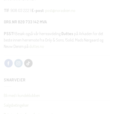
Tlf
: 908 03 222 |
E-post
:
post@noraskien.no
ORG.NR 820 733 142 MVA
PSST!
Besøk også vår herreavdeling
Duttes
på Arkaden for det
beste innen herremote fra Only & Sons, !Solid, Mads Nørgaard og
Neuw Denim på
duttes.no
SNARVEIER
Bli med i kundeklubben
Salgsbetingelser