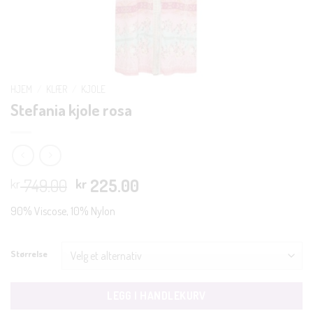
HJEM
/
KLÆR
/
KJOLE
Stefania kjole rosa
Opprinnelig
Nåværende
749.00
225.00
kr
kr
pris
pris
90% Viscose, 10% Nylon
var:
er:
kr 749.00.
kr 225.00.
Størrelse
LEGG I HANDLEKURV