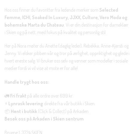
Hos oss finner du favoritter fra ledende merker som
Selected
Femme, ICHI, Soaked In Luxury, JJXX, Culture, Vero Moda og
bohemske Marta du Chateau
. Vi er din destinasjon for dameklær
i Skien og på nett, med fokus på kvalitet og personlig stil.
Her på Nora møter du Anette (daglig leder), Rebekka, Anne-Kjersti og
Jenny. Vi elsker jobben vår og tror på ærlighet, oppriktighet og glede i
hvert eneste salg. Vi bruker oss selv og venner som modeller i sosiale
medier fordi vi vil vise at mote er for alle!
Handle trygt hos oss:
🚛
Fri frakt
på alle ordre over 699 kr.
⚡
Lynrask levering
direkte fra vår butikk i Skien.
📦
Hent i butikk
(Click & Collect) på Arkaden.
Besøk oss på Arkaden i Skien sentrum
Bruene 1, 3724 SKIEN