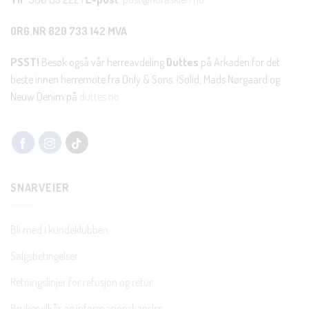
ORG.NR 820 733 142 MVA
PSST!
Besøk også vår herreavdeling
Duttes
på Arkaden for det
beste innen herremote fra Only & Sons, !Solid, Mads Nørgaard og
Neuw Denim på
duttes.no
SNARVEIER
Bli med i kundeklubben
Salgsbetingelser
Retningslinjer for refusjon og retur
Brukervilkår og informasjonskapsler