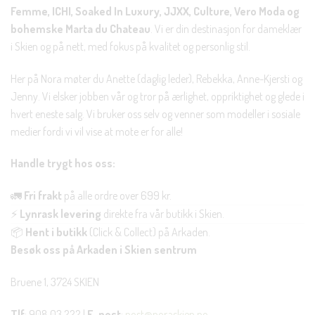
Femme, ICHI, Soaked In Luxury, JJXX, Culture, Vero Moda og
bohemske Marta du Chateau
. Vi er din destinasjon for dameklær
i Skien og på nett, med fokus på kvalitet og personlig stil.
Her på Nora møter du Anette (daglig leder), Rebekka, Anne-Kjersti og
Jenny. Vi elsker jobben vår og tror på ærlighet, oppriktighet og glede i
hvert eneste salg. Vi bruker oss selv og venner som modeller i sosiale
medier fordi vi vil vise at mote er for alle!
Handle trygt hos oss:
🚛
Fri frakt
på alle ordre over 699 kr.
⚡
Lynrask levering
direkte fra vår butikk i Skien.
📦
Hent i butikk
(Click & Collect) på Arkaden.
Besøk oss på Arkaden i Skien sentrum
Bruene 1, 3724 SKIEN
Tlf
: 908 03 222 |
E-post
:
post@noraskien.no