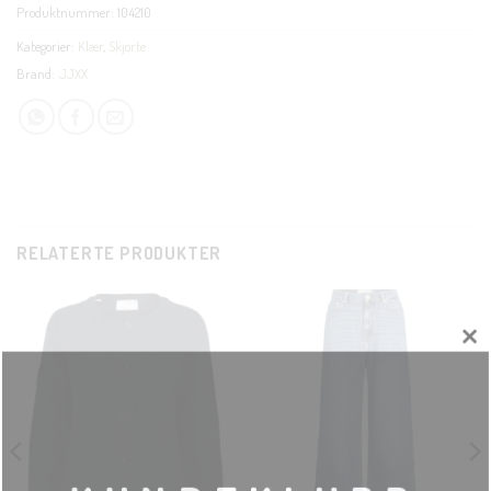
Produktnummer:
104210
Kategorier:
Klær
,
Skjorte
Brand:
JJXX
RELATERTE PRODUKTER
CLOSE
THIS
MODUL