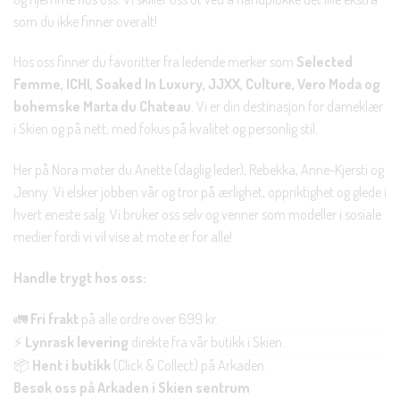
som du ikke finner overalt!
Hos oss finner du favoritter fra ledende merker som
Selected
Femme, ICHI, Soaked In Luxury, JJXX, Culture, Vero Moda og
bohemske Marta du Chateau
. Vi er din destinasjon for dameklær
i Skien og på nett, med fokus på kvalitet og personlig stil.
Her på Nora møter du Anette (daglig leder), Rebekka, Anne-Kjersti og
Jenny. Vi elsker jobben vår og tror på ærlighet, oppriktighet og glede i
hvert eneste salg. Vi bruker oss selv og venner som modeller i sosiale
medier fordi vi vil vise at mote er for alle!
Handle trygt hos oss:
🚛
Fri frakt
på alle ordre over 699 kr.
⚡
Lynrask levering
direkte fra vår butikk i Skien.
📦
Hent i butikk
(Click & Collect) på Arkaden.
Besøk oss på Arkaden i Skien sentrum