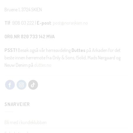
Bruene 1, 3724 SKIEN
Tlf
: 908 03 222 |
E-post
:
post@noraskien.no
ORG.NR 820 733 142 MVA
PSST!
Besøk også vår herreavdeling
Duttes
på Arkaden for det
beste innen herremote fra Only & Sons, !Solid, Mads Nørgaard og
Neuw Denim på
duttes.no
SNARVEIER
Bli med i kundeklubben