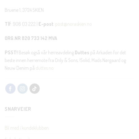
Bruene 1, 3724 SKIEN
Tlf
: 908 03 222 |
E-post
:
post@noraskien.no
ORG.NR 820 733 142 MVA
PSST!
Besøk også vår herreavdeling
Duttes
på Arkaden for det
beste innen herremote fra Only & Sons, !Solid, Mads Nørgaard og
Neuw Denim på
duttes.no
SNARVEIER
Bli med i kundeklubben