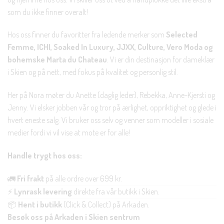
som du ikke finner overalt!
Hos oss finner du favoritter fra ledende merker som
Selected
Femme, ICHI, Soaked In Luxury, JJXX, Culture, Vero Moda og
bohemske Marta du Chateau
. Vi er din destinasjon for dameklær
i Skien og på nett, med fokus på kvalitet og personlig stil.
Her på Nora møter du Anette (daglig leder), Rebekka, Anne-Kjersti og
Jenny. Vi elsker jobben vår og tror på ærlighet, oppriktighet og glede i
hvert eneste salg. Vi bruker oss selv og venner som modeller i sosiale
medier fordi vi vil vise at mote er for alle!
Handle trygt hos oss:
🚛
Fri frakt
på alle ordre over 699 kr.
⚡
Lynrask levering
direkte fra vår butikk i Skien.
📦
Hent i butikk
(Click & Collect) på Arkaden.
Besøk oss på Arkaden i Skien sentrum