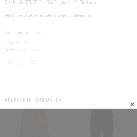
51% Modal TENCEL™, 45% Polyester, 4% Elastane
Dette produktet er for tiden utsolgt og utilgjengelig.
Produktnummer:
105985
Kategorier:
Klær
,
Topp
Brand:
Selected Femme
RELATERTE PRODUKTER
CLOS
THIS