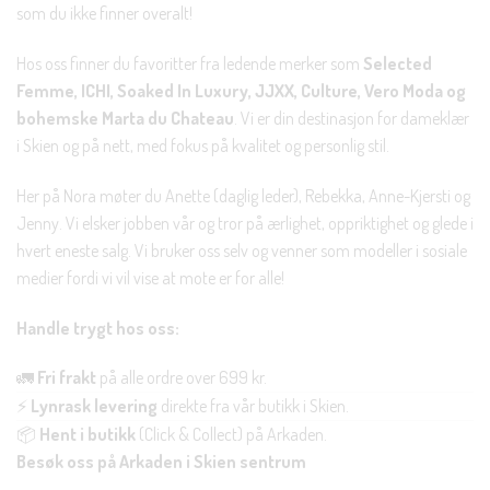
som du ikke finner overalt!
Hos oss finner du favoritter fra ledende merker som
Selected
Femme, ICHI, Soaked In Luxury, JJXX, Culture, Vero Moda og
bohemske Marta du Chateau
. Vi er din destinasjon for dameklær
i Skien og på nett, med fokus på kvalitet og personlig stil.
Her på Nora møter du Anette (daglig leder), Rebekka, Anne-Kjersti og
Jenny. Vi elsker jobben vår og tror på ærlighet, oppriktighet og glede i
hvert eneste salg. Vi bruker oss selv og venner som modeller i sosiale
medier fordi vi vil vise at mote er for alle!
Handle trygt hos oss:
🚛
Fri frakt
på alle ordre over 699 kr.
⚡
Lynrask levering
direkte fra vår butikk i Skien.
📦
Hent i butikk
(Click & Collect) på Arkaden.
Besøk oss på Arkaden i Skien sentrum