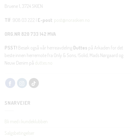
Bruene 1, 3724 SKIEN
Tlf
: 908 03 222 |
E-post
:
post@noraskien.no
ORG.NR 820 733 142 MVA
PSST!
Besøk også vår herreavdeling
Duttes
på Arkaden for det
beste innen herremote fra Only & Sons, !Solid, Mads Nørgaard og
Neuw Denim på
duttes.no
SNARVEIER
Bli med i kundeklubben
Salgsbetingelser