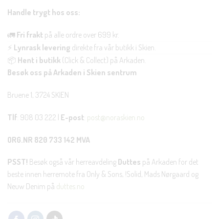
Handle trygt hos oss:
🚛
Fri frakt
på alle ordre over 699 kr.
⚡
Lynrask levering
direkte fra vår butikk i Skien.
📦
Hent i butikk
(Click & Collect) på Arkaden.
Besøk oss på Arkaden i Skien sentrum
Bruene 1, 3724 SKIEN
Tlf
: 908 03 222 |
E-post
:
post@noraskien.no
ORG.NR 820 733 142 MVA
PSST!
Besøk også vår herreavdeling
Duttes
på Arkaden for det
beste innen herremote fra Only & Sons, !Solid, Mads Nørgaard og
Neuw Denim på
duttes.no