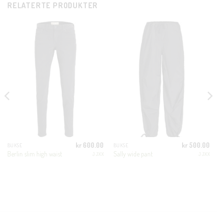
RELATERTE PRODUKTER
CLOSE
THIS
MODUL
KUNDEKLUBB
En liten velkomstgave til deg! ❤️
Bli en del av Nora-familien i dag. Som medlem får du 10%
rabatt på din første handel og eksklusive fordeler rett i lomma.
kr
600.00
kr
500.00
BUKSE
BUKSE
JA, HENT MIN RABATTKODE!
Berlin slim high waist
Sally wide pant
JJXX
JJXX
Nei takk, Jeg er ikke interessert