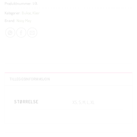
Produktnummer:
I/A
Kategorier:
Bukse
,
Klær
Brand:
Noisy May
TILLEGGSINFORMASJON
STØRRELSE
XS, S, M, L, XL