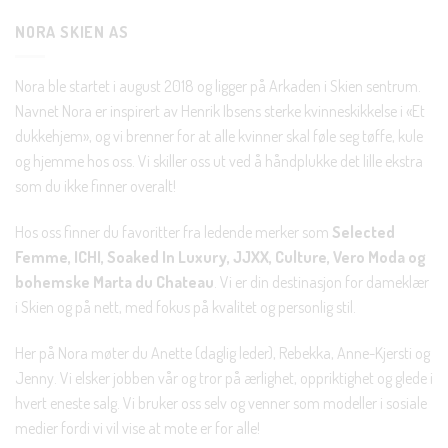
NORA SKIEN AS
Nora ble startet i august 2018 og ligger på Arkaden i Skien sentrum.
Navnet Nora er inspirert av Henrik Ibsens sterke kvinneskikkelse i «Et
dukkehjem», og vi brenner for at alle kvinner skal føle seg tøffe, kule
og hjemme hos oss. Vi skiller oss ut ved å håndplukke det lille ekstra
som du ikke finner overalt!
Hos oss finner du favoritter fra ledende merker som
Selected
Femme, ICHI, Soaked In Luxury, JJXX, Culture, Vero Moda og
bohemske Marta du Chateau
. Vi er din destinasjon for dameklær
i Skien og på nett, med fokus på kvalitet og personlig stil.
Her på Nora møter du Anette (daglig leder), Rebekka, Anne-Kjersti og
Jenny. Vi elsker jobben vår og tror på ærlighet, oppriktighet og glede i
hvert eneste salg. Vi bruker oss selv og venner som modeller i sosiale
medier fordi vi vil vise at mote er for alle!