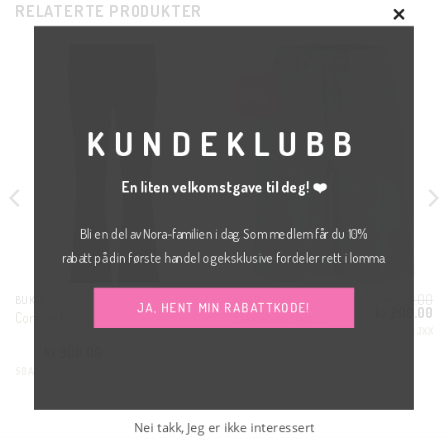
RELATERTE PRODUKTER
CLOS
THIS
MODU
Salg
KUNDEKLUBB
En liten velkomstgave til deg! ❤️
Bli en del av Nora-familien i dag. Som medlem får du 10%
rabatt på din første handel og eksklusive fordeler rett i lomma.
kr
400.00
BUKSE
KLÆR
Opprinnelig
Nå
kr
200.00
JA, HENT MIN RABATTKODE!
Corinne Pants
Fia denim shorts
pris
pri
JJXX
var:
er:
kr 400.00.
kr
kr
900.00
SOAKED IN LUXURY
Nei takk, Jeg er ikke interessert