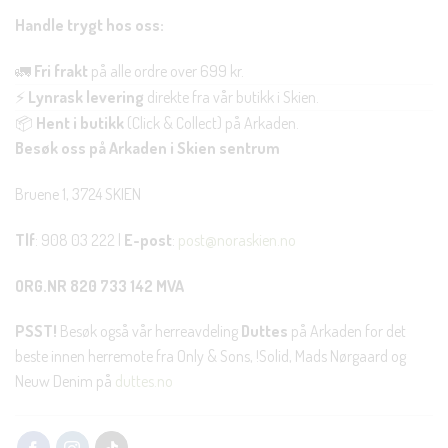
Handle trygt hos oss:
🚛
Fri frakt
på alle ordre over 699 kr.
⚡
Lynrask levering
direkte fra vår butikk i Skien.
📦
Hent i butikk
(Click & Collect) på Arkaden.
Besøk oss på Arkaden i Skien sentrum
Bruene 1, 3724 SKIEN
Tlf
: 908 03 222 |
E-post
:
post@noraskien.no
ORG.NR 820 733 142 MVA
PSST!
Besøk også vår herreavdeling
Duttes
på Arkaden for det
beste innen herremote fra Only & Sons, !Solid, Mads Nørgaard og
Neuw Denim på
duttes.no