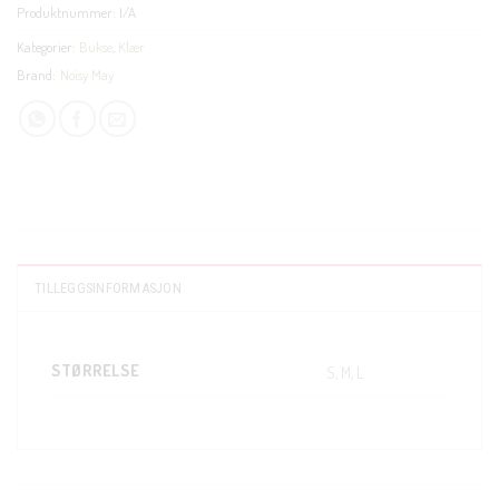
Produktnummer:
I/A
Kategorier:
Bukse
,
Klær
Brand:
Noisy May
TILLEGGSINFORMASJON
STØRRELSE
S, M, L