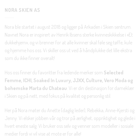
NORA SKIEN AS
Nora ble startet i august 2018 og ligger på Arkaden i Skien sentrum.
Navnet Nora er inspirert av Henrik Ibsens sterke kvinneskikkelse i «Et
dukkehjem», og vi brenner for at alle kvinner skal føle seg tøffe, kule
og hjemme hos oss. Vi skiller oss ut ved å håndplukke det lille ekstra
som du ikke finner overalt!
Hos oss finner du favoritter fra ledende merker som
Selected
Femme, ICHI, Soaked In Luxury, JJXX, Culture, Vero Moda og
bohemske Marta du Chateau
. Vi er din destinasjon for dameklær
i Skien og på nett, med fokus på kvalitet og personlig stil.
Her på Nora møter du Anette (daglig leder), Rebekka, Anne-Kjersti og
Jenny. Vi elsker jobben vår og tror på ærlighet, oppriktighet og glede i
hvert eneste salg. Vi bruker oss selv og venner som modeller i sosiale
medier fordi vi vil vise at mote er for alle!