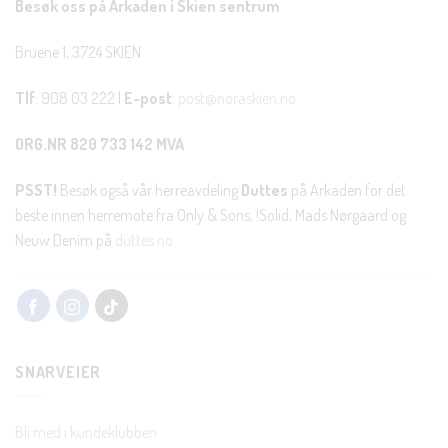
Besøk oss på Arkaden i Skien sentrum
Bruene 1, 3724 SKIEN
Tlf
: 908 03 222 |
E-post
:
post@noraskien.no
ORG.NR 820 733 142 MVA
PSST!
Besøk også vår herreavdeling
Duttes
på Arkaden for det
beste innen herremote fra Only & Sons, !Solid, Mads Nørgaard og
Neuw Denim på
duttes.no
SNARVEIER
Bli med i kundeklubben