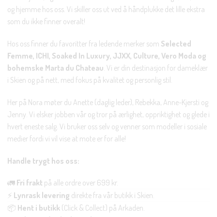
og hjemme hos oss. Vi skiller oss ut ved å håndplukke det lille ekstra
som du ikke finner overalt!
Hos oss finner du favoritter fra ledende merker som
Selected
Femme, ICHI, Soaked In Luxury, JJXX, Culture, Vero Moda og
bohemske Marta du Chateau
. Vi er din destinasjon for dameklær
i Skien og på nett, med fokus på kvalitet og personlig stil.
Her på Nora møter du Anette (daglig leder), Rebekka, Anne-Kjersti og
Jenny. Vi elsker jobben vår og tror på ærlighet, oppriktighet og glede i
hvert eneste salg. Vi bruker oss selv og venner som modeller i sosiale
medier fordi vi vil vise at mote er for alle!
Handle trygt hos oss:
🚛
Fri frakt
på alle ordre over 699 kr.
⚡
Lynrask levering
direkte fra vår butikk i Skien.
📦
Hent i butikk
(Click & Collect) på Arkaden.