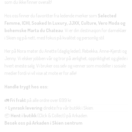
som du ikke finner overalt!
Hos oss finner du favoritter fra ledende merker som
Selected
Femme, ICHI, Soaked In Luxury, JJXX, Culture, Vero Moda og
bohemske Marta du Chateau
. Vi er din destinasjon for dameklær
i Skien og på nett, med fokus på kvalitet og personlig stil.
Her på Nora møter du Anette (daglig leder), Rebekka, Anne-Kjersti og
Jenny. Vi elsker jobben vår og tror på ærlighet, oppriktighet og glede i
hvert eneste salg. Vi bruker oss selv og venner som modeller i sosiale
medier fordi vi vil vise at mote er for alle!
Handle trygt hos oss:
🚛
Fri frakt
på alle ordre over 699 kr.
⚡
Lynrask levering
direkte fra vår butikk i Skien.
📦
Hent i butikk
(Click & Collect) på Arkaden.
Besøk oss på Arkaden i Skien sentrum