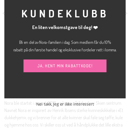
MOD
KUNDEKLUBB
En liten velkomstgave til deg! ❤️
Bli en del av Nora-familien i dag. Som medlem får du 10%
rabatt på din første handel og eksklusive fordeler rett i lomma.
kr
400.00
kr
900.00
KLÆR
GENSER
Hazel denim skirt
Elle puff sweater
JJXX
MEW
JA, HENT MIN RABATTKODE!
NORA SKIEN AS
Nora ble startet i august 2018 og ligger på Arkaden i Skien sentrum.
Nei takk, Jeg er ikke interessert
Navnet Nora er inspirert av Henrik Ibsens sterke kvinneskikkelse i «Et
dukkehjem», og vi brenner for at alle kvinner skal føle seg tøffe, kule
og hjemme hos oss. Vi skiller oss ut ved å håndplukke det lille ekstra