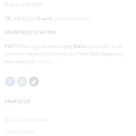
Bruene 1, 3724 SKIEN
Tlf
: 908 03 222 |
E-post
:
post@noraskien.no
ORG.NR 820 733 142 MVA
PSST!
Besøk også vår herreavdeling
Duttes
på Arkaden for det
beste innen herremote fra Only & Sons, !Solid, Mads Nørgaard og
Neuw Denim på
duttes.no
SNARVEIER
Bli med i kundeklubben
Salgsbetingelser