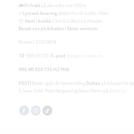
🚛
Fri frakt
på alle ordre over 699 kr.
⚡
Lynrask levering
direkte fra vår butikk i Skien.
📦
Hent i butikk
(Click & Collect) på Arkaden.
Besøk oss på Arkaden i Skien sentrum
Bruene 1, 3724 SKIEN
Tlf
: 908 03 222 |
E-post
:
post@noraskien.no
ORG.NR 820 733 142 MVA
PSST!
Besøk også vår herreavdeling
Duttes
på Arkaden for de
& Sons, !Solid, Mads Nørgaard og Neuw Denim på
duttes.no