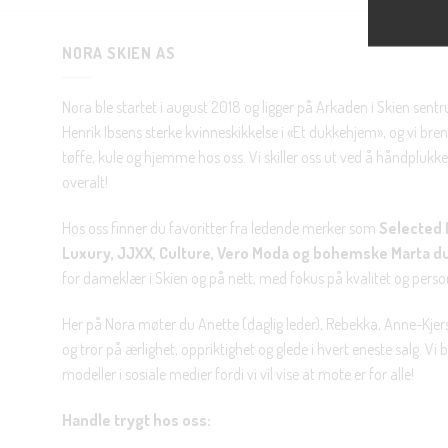
NORA SKIEN AS
Nora ble startet i august 2018 og ligger på Arkaden i Skien sent
Henrik Ibsens sterke kvinneskikkelse i «Et dukkehjem», og vi brenn
tøffe, kule og hjemme hos oss. Vi skiller oss ut ved å håndplukke 
overalt!
Hos oss finner du favoritter fra ledende merker som
Selected 
Luxury, JJXX, Culture, Vero Moda og bohemske Marta d
for dameklær i Skien og på nett, med fokus på kvalitet og personl
Her på Nora møter du Anette (daglig leder), Rebekka, Anne-Kjers
og tror på ærlighet, oppriktighet og glede i hvert eneste salg. Vi
modeller i sosiale medier fordi vi vil vise at mote er for alle!
Handle trygt hos oss: