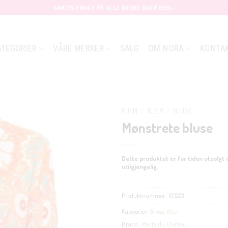
GRATIS FRAKT PÅ ALLE ORDRE OVER 699,-
ATEGORIER
VÅRE MERKER
SALG
OM NORA
KONTA
HJEM
/
KLÆR
/
BLUSE
Mønstrete bluse
Dette produktet er for tiden utsolgt 
utilgjengelig.
Produktnummer:
103223
Kategorier:
Bluse
,
Klær
Brand:
Marta du Chateau