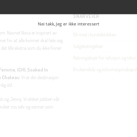
SNARVEIER
Nei takk, Jeg er ikke interessert
rum. Navnet Nora er inspirert av
Bli med i kundeklubben
er for at alle kvinner skal føle seg
Salgsbetingelser
det lille ekstra som du ikke finner
Retningslinjer for refusjon og retur
Brukervilkår og informasjonskapsl
Femme, ICHI, Soaked In
u Chateau
. Vi er din destinasjon
ig stil.
ti og Jenny. Vi elsker jobben vår
 bruker oss selv og venner som