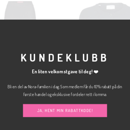
KUNDEKLUBB
En liten velkomstgave til deg! ❤️
Bli en del av Nora-familien i dag. Som medlem får du 10% rabatt på din
første handel og eksklusive fordeler rett i lomma.
kr
400.00
CARDIGAN
JA, HENT MIN RABATTKODE!
 bukse
Lulu cardigan 21
JJXX
S