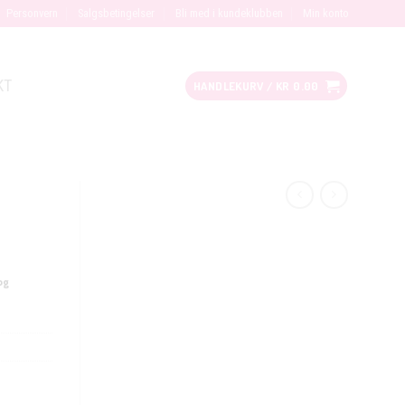
Personvern
Salgsbetingelser
Bli med i kundeklubben
Min konto
KT
HANDLEKURV /
KR
0.00
og