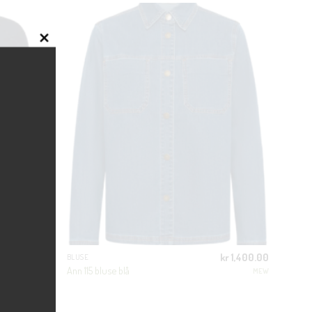
CLOSE
THIS
MODULE
kr
700.00
kr
1,400.00
BLUSE
Ann 115 bluse blå
ELECTED FEMME
MEW