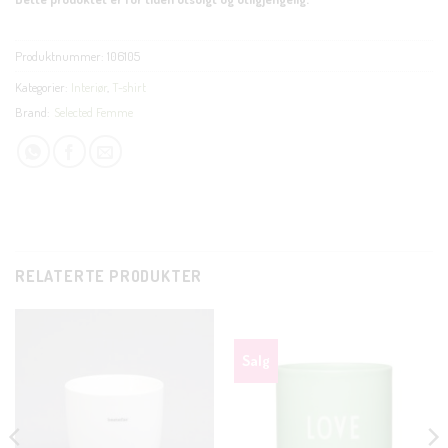
Produktnummer:
106105
Kategorier:
Interiør
,
T-shirt
Brand:
Selected Femme
RELATERTE PRODUKTER
CLOS
Salg
THIS
MODU