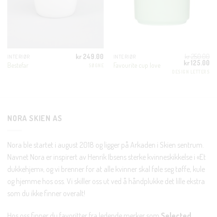
KUNDEKLUBB
En liten velkomstgave til deg! ❤️
Bli en del av Nora-familien i dag. Som medlem får du 10%
kr
249.00
kr
250.00
INTERIØR
INTERIØR
Opprinnelig
Nå
kr
125.00
Bestefar
Favourite cup love
SØGNE
rabatt på din første handel og eksklusive fordeler rett i lomma.
pris
pri
DESIGN LETTERS
var:
er:
kr 250.00.
kr 
JA, HENT MIN RABATTKODE!
NORA SKIEN AS
Nora ble startet i august 2018 og ligger på Arkaden i Skien sentrum.
Nei takk, Jeg er ikke interessert
Navnet Nora er inspirert av Henrik Ibsens sterke kvinneskikkelse i «Et
dukkehjem», og vi brenner for at alle kvinner skal føle seg tøffe, kule
og hjemme hos oss. Vi skiller oss ut ved å håndplukke det lille ekstra
som du ikke finner overalt!
Hos oss finner du favoritter fra ledende merker som
Selected