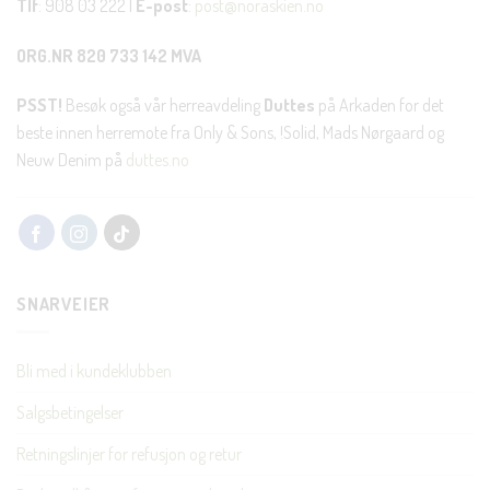
Tlf
: 908 03 222 |
E-post
:
post@noraskien.no
ORG.NR 820 733 142 MVA
PSST!
Besøk også vår herreavdeling
Duttes
på Arkaden for det
beste innen herremote fra Only & Sons, !Solid, Mads Nørgaard og
Neuw Denim på
duttes.no
SNARVEIER
Bli med i kundeklubben
Salgsbetingelser
Retningslinjer for refusjon og retur