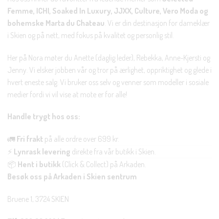
Femme, ICHI, Soaked In Luxury, JJXX, Culture, Vero Moda og
bohemske Marta du Chateau
. Vi er din destinasjon for dameklær
i Skien og på nett, med fokus på kvalitet og personlig stil.
Her på Nora møter du Anette (daglig leder), Rebekka, Anne-Kjersti og
Jenny. Vi elsker jobben vår og tror på ærlighet, oppriktighet og glede i
hvert eneste salg. Vi bruker oss selv og venner som modeller i sosiale
medier fordi vi vil vise at mote er for alle!
Handle trygt hos oss:
🚛
Fri frakt
på alle ordre over 699 kr.
⚡
Lynrask levering
direkte fra vår butikk i Skien.
📦
Hent i butikk
(Click & Collect) på Arkaden.
Besøk oss på Arkaden i Skien sentrum
Bruene 1, 3724 SKIEN