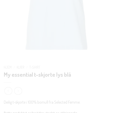
HJEM
/
KLÆR
/
T-SHIRT
My essential t-skjorte lys blå
Deilig t-skjorte i 100% bomull fra Selected Femme.
Dette produktet er for tiden utsolgt og utilgjengelig.