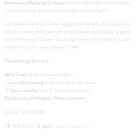
bohemske Marta du Chateau
. Vi er din destinasjon for dameklær
i Skien og på nett, med fokus på kvalitet og personlig stil.
Her på Nora møter du Anette (daglig leder), Rebekka, Anne-Kjersti og
Jenny. Vi elsker jobben vår og tror på ærlighet, oppriktighet og glede i
hvert eneste salg. Vi bruker oss selv og venner som modeller i sosiale
medier fordi vi vil vise at mote er for alle!
Handle trygt hos oss:
🚛
Fri frakt
på alle ordre over 699 kr.
⚡
Lynrask levering
direkte fra vår butikk i Skien.
📦
Hent i butikk
(Click & Collect) på Arkaden.
Besøk oss på Arkaden i Skien sentrum
Bruene 1, 3724 SKIEN
Tlf
: 908 03 222 |
E-post
:
post@noraskien.no