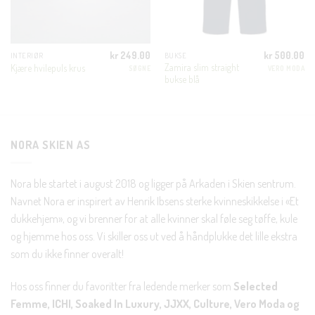
En liten velkomstgave til deg! ❤️
kr
249.00
kr
500.00
INTERIØR
BUKSE
g
Nåværende
Zamira slim straight
Kjære hvilepuls krus
Bli en del av Nora-familien i dag. Som medlem får du 10%
SØGNE
VERO MODA
ris
bukse blå
r:
rabatt på din første handel og eksklusive fordeler rett i lomma.
r 125.00.
JA, HENT MIN RABATTKODE!
NORA SKIEN AS
Nora ble startet i august 2018 og ligger på Arkaden i Skien sentrum.
Navnet Nora er inspirert av Henrik Ibsens sterke kvinneskikkelse i «Et
dukkehjem», og vi brenner for at alle kvinner skal føle seg tøffe, kule
Nei takk, Jeg er ikke interessert
og hjemme hos oss. Vi skiller oss ut ved å håndplukke det lille ekstra
som du ikke finner overalt!
Hos oss finner du favoritter fra ledende merker som
Selected
Femme, ICHI, Soaked In Luxury, JJXX, Culture, Vero Moda og