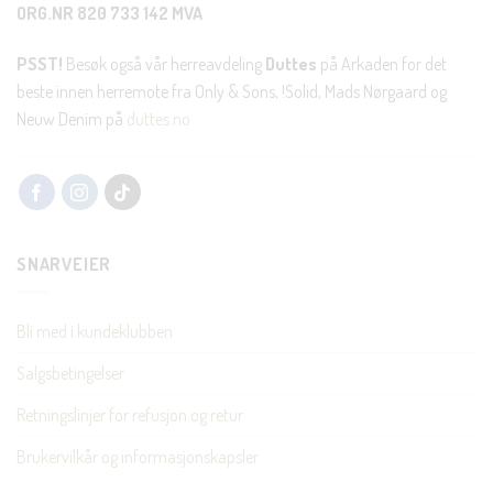
ORG.NR 820 733 142 MVA
PSST!
Besøk også vår herreavdeling
Duttes
på Arkaden for det
beste innen herremote fra Only & Sons, !Solid, Mads Nørgaard og
Neuw Denim på
duttes.no
SNARVEIER
Bli med i kundeklubben
Salgsbetingelser
Retningslinjer for refusjon og retur
Brukervilkår og informasjonskapsler