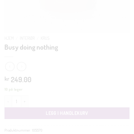
HJEM
/
INTERIØR
/
KRUS
Busy doing nothing
249.00
kr
10 på lager
Busy doing nothing antall
LEGG I HANDLEKURV
Produktnummer:
105570