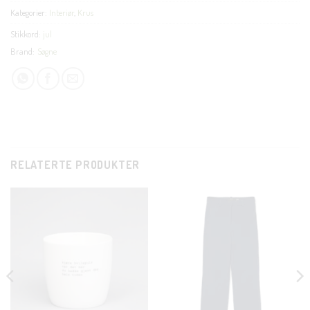
Kategorier:
Interiør
,
Krus
Stikkord:
jul
Brand:
Søgne
RELATERTE PRODUKTER
C
T
M
KUNDEKLUBB