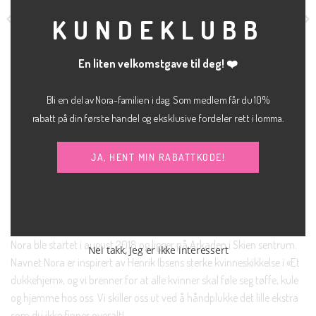
KUNDEKLUBB
En liten velkomstgave til deg! ❤️
Bli en del av Nora-familien i dag. Som medlem får du 10%
KLÆR
CARDIGAN
Columbine loose fit tee sort
Lulu cardigan 21
rabatt på din første handel og eksklusive fordeler rett i lomma.
kr
500.00
kr
700.00
SOAKED IN LUXURY
SELECTED FEMME
JA, HENT MIN RABATTKODE!
NORA SKIEN AS
Nora ble startet i august 2018 og ligger på Arkaden i Skien sentrum.
Nei takk, Jeg er ikke interessert
Navnet Nora er inspirert av Henrik Ibsens sterke kvinneskikkelse i «Et
dukkehjem», og vi brenner for at alle kvinner skal føle seg tøffe, kule
og hjemme hos oss. Vi skiller oss ut ved å håndplukke det lille ekstra
som du ikke finner overalt!