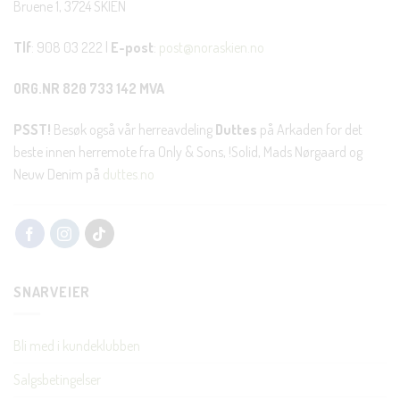
Bruene 1, 3724 SKIEN
Tlf
: 908 03 222 |
E-post
:
post@noraskien.no
ORG.NR 820 733 142 MVA
PSST!
Besøk også vår herreavdeling
Duttes
på Arkaden for det
beste innen herremote fra Only & Sons, !Solid, Mads Nørgaard og
Neuw Denim på
duttes.no
SNARVEIER
Bli med i kundeklubben
Salgsbetingelser