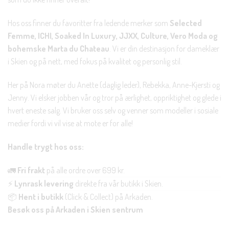
Hos oss finner du favoritter fra ledende merker som
Selected
Femme, ICHI, Soaked In Luxury, JJXX, Culture, Vero Moda og
bohemske Marta du Chateau
. Vi er din destinasjon for dameklær
i Skien og på nett, med fokus på kvalitet og personlig stil.
Her på Nora møter du Anette (daglig leder), Rebekka, Anne-Kjersti og
Jenny. Vi elsker jobben vår og tror på ærlighet, oppriktighet og glede i
hvert eneste salg. Vi bruker oss selv og venner som modeller i sosiale
medier fordi vi vil vise at mote er for alle!
Handle trygt hos oss:
🚛
Fri frakt
på alle ordre over 699 kr.
⚡
Lynrask levering
direkte fra vår butikk i Skien.
📦
Hent i butikk
(Click & Collect) på Arkaden.
Besøk oss på Arkaden i Skien sentrum