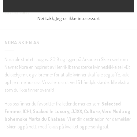
kr
200.00
SELECTED FEMME
Nei takk, Jeg er ikke interessert
NORA SKIEN AS
Nora ble startet i august 2018 og ligger på Arkaden i Skien sentrum.
Navnet Nora er inspirert av Henrik Ibsens sterke kvinneskikkelse i «Et
dukkehjem», og vi brenner for at alle kvinner skal føle seg tøffe, kule
og hjemme hos oss. Vi skiller oss ut ved å håndplukke det lille ekstra
som du ikke finner overalt!
Hos oss finner du favoritter fra ledende merker som
Selected
Femme, ICHI, Soaked In Luxury, JJXX, Culture, Vero Moda og
bohemske Marta du Chateau
. Vi er din destinasjon for dameklær
i Skien og på nett, med fokus på kvalitet og personlig stil.