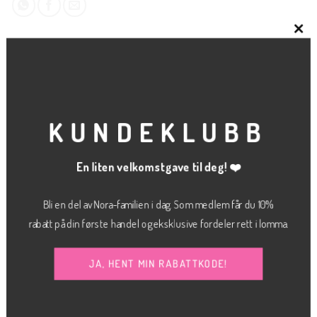
CLO
THI
RELATERTE PRODUKTER
MOD
KUNDEKLUBB
En liten velkomstgave til deg! ❤️
Bli en del av Nora-familien i dag. Som medlem får du 10%
rabatt på din første handel og eksklusive fordeler rett i lomma.
JA, HENT MIN RABATTKODE!
kr
700.00
KLÆR
JEANS
My essential hvit
Tokyo wide
JJXX