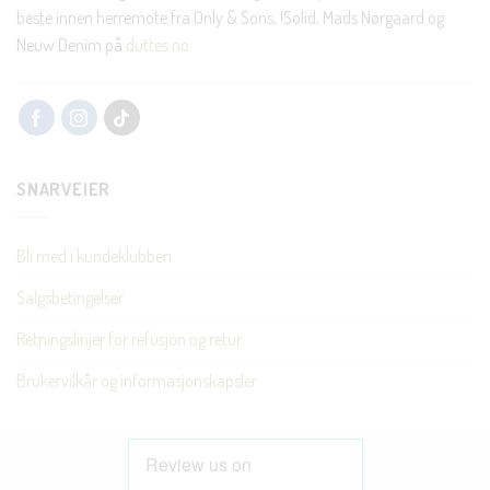
beste innen herremote fra Only & Sons, !Solid, Mads Nørgaard og
Neuw Denim på
duttes.no
SNARVEIER
Bli med i kundeklubben
Salgsbetingelser
Retningslinjer for refusjon og retur
Brukervilkår og informasjonskapsler