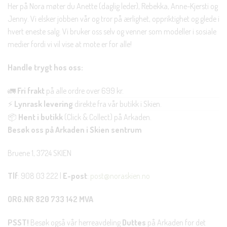
Her på Nora møter du Anette (daglig leder), Rebekka, Anne-Kjersti og
Jenny. Vi elsker jobben vår og tror på ærlighet, oppriktighet og glede i
hvert eneste salg. Vi bruker oss selv og venner som modeller i sosiale
medier fordi vi vil vise at mote er for alle!
Handle trygt hos oss:
🚛
Fri frakt
på alle ordre over 699 kr.
⚡
Lynrask levering
direkte fra vår butikk i Skien.
📦
Hent i butikk
(Click & Collect) på Arkaden.
Besøk oss på Arkaden i Skien sentrum
Bruene 1, 3724 SKIEN
Tlf
: 908 03 222 |
E-post
:
post@noraskien.no
ORG.NR 820 733 142 MVA
PSST!
Besøk også vår herreavdeling
Duttes
på Arkaden for det