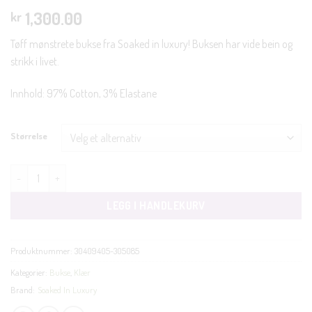
1,300.00
kr
Tøff mønstrete bukse fra Soaked in luxury! Buksen har vide bein og
strikk i livet.
Innhold: 97% Cotton, 3% Elastane
Størrelse
Naelle print bukse casual beige antall
LEGG I HANDLEKURV
Produktnummer:
30409405-305085
Kategorier:
Bukse
,
Klær
Brand:
Soaked In Luxury