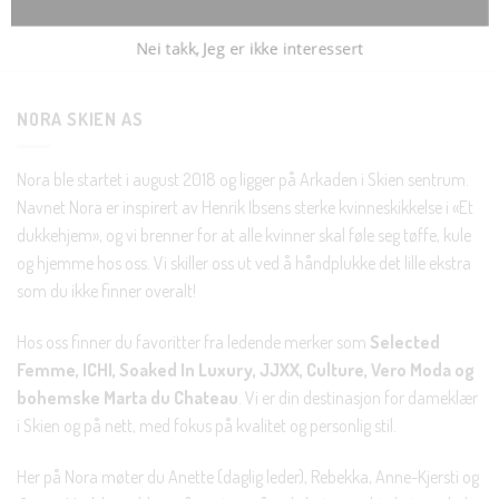
Nei takk, Jeg er ikke interessert
NORA SKIEN AS
Nora ble startet i august 2018 og ligger på Arkaden i Skien sentrum.
Navnet Nora er inspirert av Henrik Ibsens sterke kvinneskikkelse i «Et
dukkehjem», og vi brenner for at alle kvinner skal føle seg tøffe, kule
og hjemme hos oss. Vi skiller oss ut ved å håndplukke det lille ekstra
som du ikke finner overalt!
Hos oss finner du favoritter fra ledende merker som
Selected
Femme, ICHI, Soaked In Luxury, JJXX, Culture, Vero Moda og
bohemske Marta du Chateau
. Vi er din destinasjon for dameklær
i Skien og på nett, med fokus på kvalitet og personlig stil.
Her på Nora møter du Anette (daglig leder), Rebekka, Anne-Kjersti og