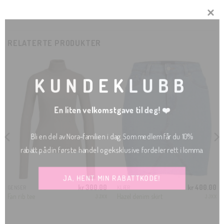
CLOSE
RELATERTE PRODUKTER
THIS
MODU
KUNDEKLUBB
En liten velkomstgave til deg! ❤️
Bli en del av Nora-familien i dag. Som medlem får du 10%
rabatt på din første handel og eksklusive fordeler rett i lomma.
JA, HENT MIN RABATTKODE!
kr
300.00
kr
400.00
GENSER
KLÆR
ig
Nåværende
Fan rib tee
Hazel denim skirt
JJXX
JJXX
ris
r:
r 75.00.