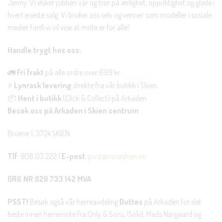
Jenny. Vi elsker jobben vår og tror på ærlighet, oppriktighet og glede i
hvert eneste salg. Vi bruker oss selv og venner som modeller i sosiale
medier fordi vi vil vise at mote er for alle!
Handle trygt hos oss:
🚛
Fri frakt
på alle ordre over 699 kr.
⚡
Lynrask levering
direkte fra vår butikk i Skien.
📦
Hent i butikk
(Click & Collect) på Arkaden.
Besøk oss på Arkaden i Skien sentrum
Bruene 1, 3724 SKIEN
Tlf
: 908 03 222 |
E-post
:
post@noraskien.no
ORG.NR 820 733 142 MVA
PSST!
Besøk også vår herreavdeling
Duttes
på Arkaden for det
beste innen herremote fra Only & Sons, !Solid, Mads Nørgaard og