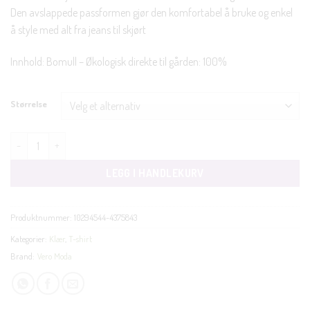
Den avslappede passformen gjør den komfortabel å bruke og enkel
å style med alt fra jeans til skjørt
Innhold: Bomull – Økologisk direkte til gården: 100%
Størrelse
Naima o-neck t-skjorte svart antall
LEGG I HANDLEKURV
Produktnummer:
10294544-4375843
Kategorier:
Klær
,
T-shirt
Brand:
Vero Moda