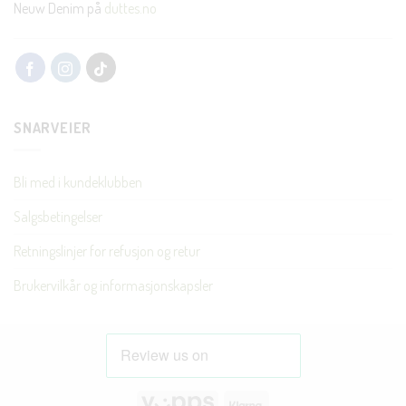
Neuw Denim på
duttes.no
SNARVEIER
Bli med i kundeklubben
Salgsbetingelser
Retningslinjer for refusjon og retur
Brukervilkår og informasjonskapsler
Vipps
Klarna