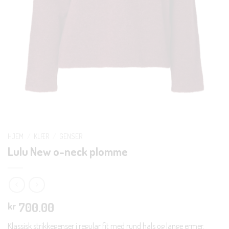
HJEM
/
KLÆR
/
GENSER
Lulu New o-neck plomme
700.00
kr
Klassisk strikkegenser i regular fit med rund hals og lange ermer.