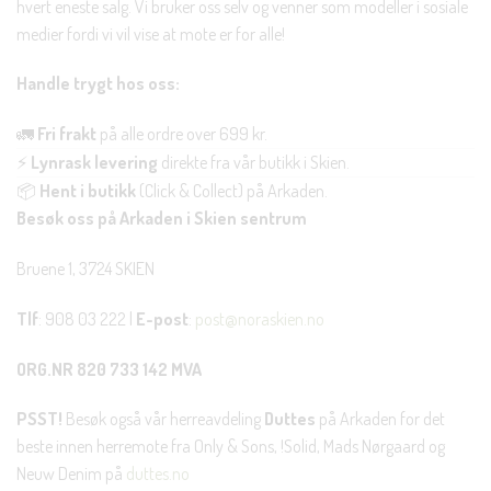
hvert eneste salg. Vi bruker oss selv og venner som modeller i sosiale
medier fordi vi vil vise at mote er for alle!
Handle trygt hos oss:
🚛
Fri frakt
på alle ordre over 699 kr.
⚡
Lynrask levering
direkte fra vår butikk i Skien.
📦
Hent i butikk
(Click & Collect) på Arkaden.
Besøk oss på Arkaden i Skien sentrum
Bruene 1, 3724 SKIEN
Tlf
: 908 03 222 |
E-post
:
post@noraskien.no
ORG.NR 820 733 142 MVA
PSST!
Besøk også vår herreavdeling
Duttes
på Arkaden for det
beste innen herremote fra Only & Sons, !Solid, Mads Nørgaard og
Neuw Denim på
duttes.no