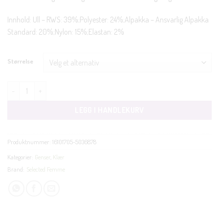
Innhold: Ull – RWS: 39%;Polyester: 24%;Alpakka – Ansvarlig Alpakka
Standard: 20%;Nylon: 15%;Elastan: 2%
Størrelse
Lulu New o-neck plomme antall
LEGG I HANDLEKURV
Produktnummer:
16101705-5036878
Kategorier:
Genser
,
Klær
Brand:
Selected Femme