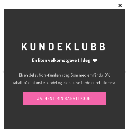
CLO
RELATERTE PRODUKTER
THI
MOD
KUNDEKLUBB
En liten velkomstgave til deg! ❤️
Bli en del av Nora-familien i dag. Som medlem får du 10%
rabatt på din første handel og eksklusive fordeler rett i lomma.
JA, HENT MIN RABATTKODE!
kr
1,200.00
kr
600.00
BUKSE
BUKSE
The celina skinny
Berlin slim high waist
MEW
JJXX
jeans