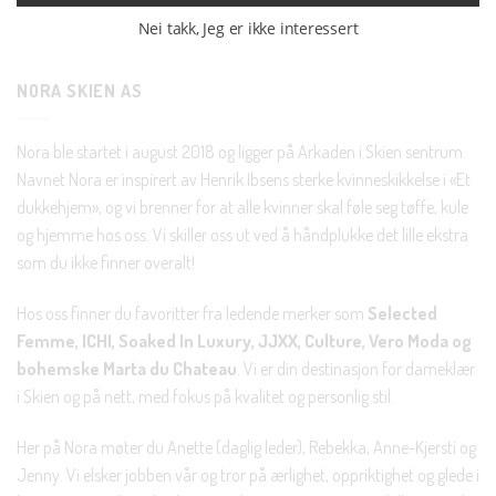
Nei takk, Jeg er ikke interessert
NORA SKIEN AS
Nora ble startet i august 2018 og ligger på Arkaden i Skien sentrum.
Navnet Nora er inspirert av Henrik Ibsens sterke kvinneskikkelse i «Et
dukkehjem», og vi brenner for at alle kvinner skal føle seg tøffe, kule
og hjemme hos oss. Vi skiller oss ut ved å håndplukke det lille ekstra
som du ikke finner overalt!
Hos oss finner du favoritter fra ledende merker som
Selected
Femme, ICHI, Soaked In Luxury, JJXX, Culture, Vero Moda og
bohemske Marta du Chateau
. Vi er din destinasjon for dameklær
i Skien og på nett, med fokus på kvalitet og personlig stil.
Her på Nora møter du Anette (daglig leder), Rebekka, Anne-Kjersti og
Jenny. Vi elsker jobben vår og tror på ærlighet, oppriktighet og glede i