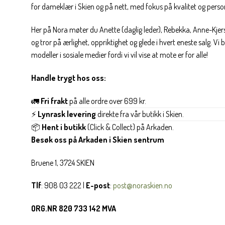
for dameklær i Skien og på nett, med fokus på kvalitet og personl
Her på Nora møter du Anette (daglig leder), Rebekka, Anne-Kjers
og tror på ærlighet, oppriktighet og glede i hvert eneste salg. Vi
modeller i sosiale medier fordi vi vil vise at mote er for alle!
Handle trygt hos oss:
🚛
Fri frakt
på alle ordre over 699 kr.
⚡
Lynrask levering
direkte fra vår butikk i Skien.
📦
Hent i butikk
(Click & Collect) på Arkaden.
Besøk oss på Arkaden i Skien sentrum
Bruene 1, 3724 SKIEN
Tlf
: 908 03 222 |
E-post
:
post@noraskien.no
ORG.NR 820 733 142 MVA