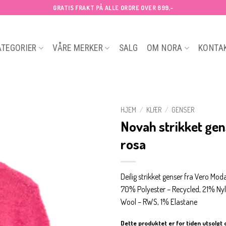
GRATIS FRAKT PÅ ALLE ORDRE OVER 699,-
ATEGORIER
VÅRE MERKER
SALG
OM NORA
KONTA
HJEM
/
KLÆR
/
GENSER
Novah strikket ge
rosa
Deilig strikket genser fra Vero Mod
70% Polyester – Recycled, 21% Ny
Wool – RWS, 1% Elastane
Dette produktet er for tiden utsolgt 