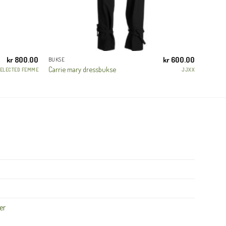
kr
800.00
kr
600.00
BUKSE
Carrie mary dressbukse
ELECTED FEMME
JJXX
er