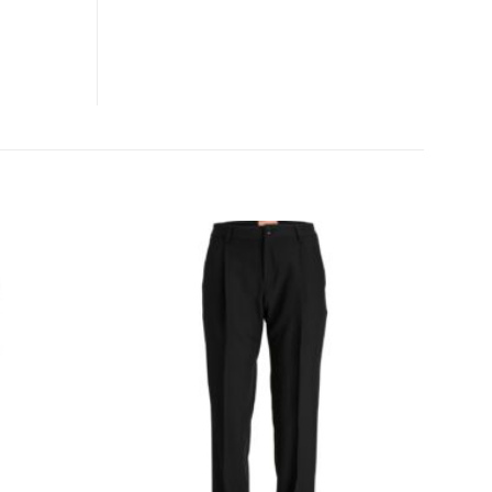
CLOSE
THIS
MODULE