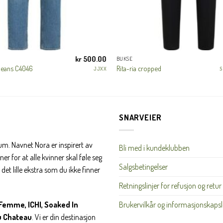
JA, HENT MIN RABATTKODE!
kr
500.00
BUKSE
jeans C4046
Rita-ria cropped
JJXX
S
Nei takk, Jeg er ikke interessert
SNARVEIER
rum. Navnet Nora er inspirert av
Bli med i kundeklubben
er for at alle kvinner skal føle seg
Salgsbetingelser
det lille ekstra som du ikke finner
Retningslinjer for refusjon og retur
Brukervilkår og informasjonskapsl
Femme, ICHI, Soaked In
u Chateau
. Vi er din destinasjon