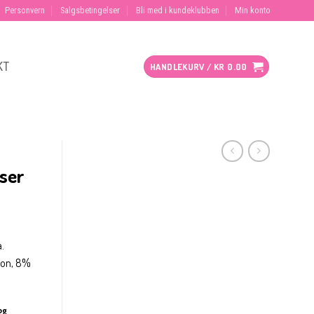
Personvern
Salgsbetingelser
Bli med i kundeklubben
Min konto
KT
HANDLEKURV /
KR
0.00
nser
a.
lon, 8%
og