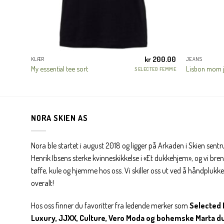
200.00
kr
200.00
KLÆR
JEANS
My essential tee sort
Lisbon mom 
ED FEMME
SELECTED FEMME
NORA SKIEN AS
Nora ble startet i august 2018 og ligger på Arkaden i Skien sent
Henrik Ibsens sterke kvinneskikkelse i «Et dukkehjem», og vi brenn
tøffe, kule og hjemme hos oss. Vi skiller oss ut ved å håndplukke 
overalt!
Hos oss finner du favoritter fra ledende merker som
Selected 
Luxury, JJXX, Culture, Vero Moda og bohemske Marta d