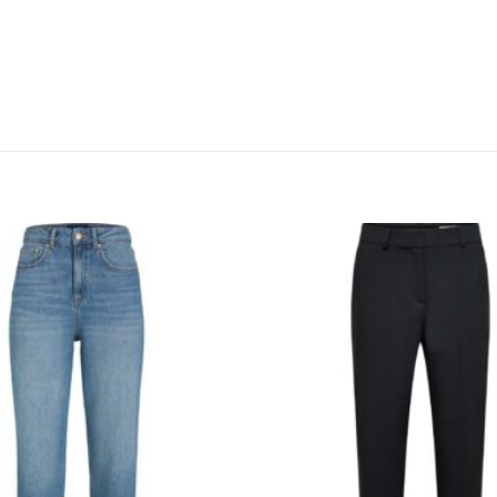
KUNDEKLUBB
En liten velkomstgave til deg! ❤️
Bli en del av Nora-familien i dag. Som medlem får du 10% rabatt på din
første handel og eksklusive fordeler rett i lomma.