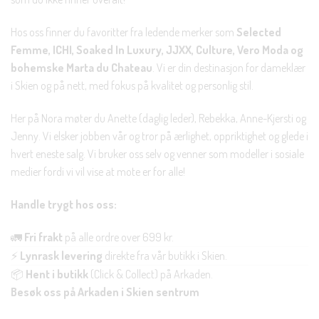
Hos oss finner du favoritter fra ledende merker som
Selected
Femme, ICHI, Soaked In Luxury, JJXX, Culture, Vero Moda og
bohemske Marta du Chateau
. Vi er din destinasjon for dameklær
i Skien og på nett, med fokus på kvalitet og personlig stil.
Her på Nora møter du Anette (daglig leder), Rebekka, Anne-Kjersti og
Jenny. Vi elsker jobben vår og tror på ærlighet, oppriktighet og glede i
hvert eneste salg. Vi bruker oss selv og venner som modeller i sosiale
medier fordi vi vil vise at mote er for alle!
Handle trygt hos oss:
🚛
Fri frakt
på alle ordre over 699 kr.
⚡
Lynrask levering
direkte fra vår butikk i Skien.
📦
Hent i butikk
(Click & Collect) på Arkaden.
Besøk oss på Arkaden i Skien sentrum