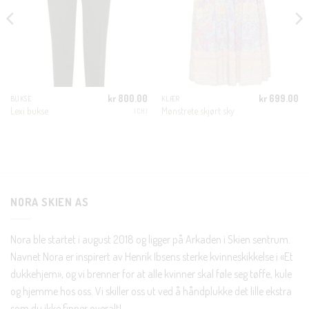
MODUL
KUNDEKLUBB
En liten velkomstgave til deg! ❤️
Bli en del av Nora-familien i dag. Som medlem får du 10%
kr
800.00
kr
699.00
BUKSE
KLÆR
Lexi bukse
Mønstrete skjørt sky
ICHI
rabatt på din første handel og eksklusive fordeler rett i lomma.
JA, HENT MIN RABATTKODE!
NORA SKIEN AS
Nei takk, Jeg er ikke interessert
Nora ble startet i august 2018 og ligger på Arkaden i Skien sentrum.
Navnet Nora er inspirert av Henrik Ibsens sterke kvinneskikkelse i «Et
dukkehjem», og vi brenner for at alle kvinner skal føle seg tøffe, kule
og hjemme hos oss. Vi skiller oss ut ved å håndplukke det lille ekstra
som du ikke finner overalt!