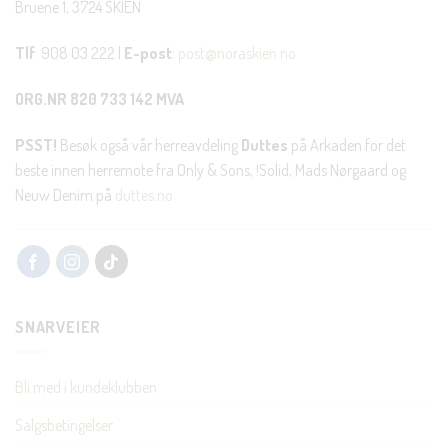
Bruene 1, 3724 SKIEN
Tlf
: 908 03 222 |
E-post
:
post@noraskien.no
ORG.NR 820 733 142 MVA
PSST!
Besøk også vår herreavdeling
Duttes
på Arkaden for det
beste innen herremote fra Only & Sons, !Solid, Mads Nørgaard og
Neuw Denim på
duttes.no
SNARVEIER
Bli med i kundeklubben
Salgsbetingelser