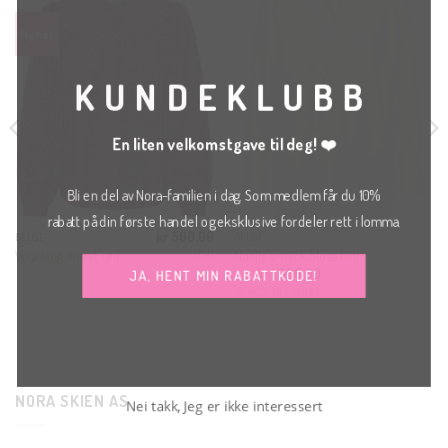
THIS
MOD
KUNDEKLUBB
En liten velkomstgave til deg! ❤️
Bli en del av Nora-familien i dag. Som medlem får du 10%
rabatt på din første handel og eksklusive fordeler rett i lomma.
kr
500.00
BLUSE
BLUSE
Vera lang ermet rød
Noelle v-neck bluse hvit
ICHI
kr
1,000.00
JA, HENT MIN RABATTKODE!
SOAKED IN LUXURY
NORA SKIEN AS
Nei takk, Jeg er ikke interessert