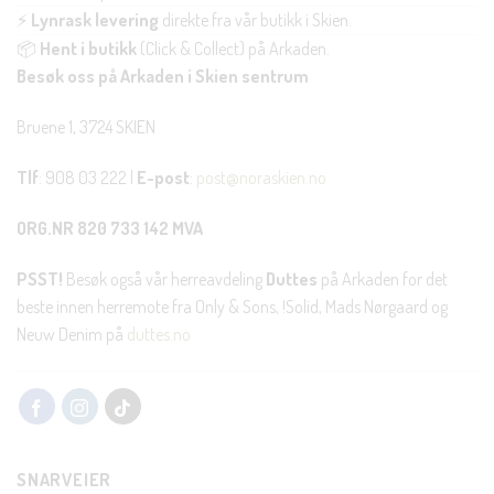
⚡
Lynrask levering
direkte fra vår butikk i Skien.
📦
Hent i butikk
(Click & Collect) på Arkaden.
Besøk oss på Arkaden i Skien sentrum
Bruene 1, 3724 SKIEN
Tlf
: 908 03 222 |
E-post
:
post@noraskien.no
ORG.NR 820 733 142 MVA
PSST!
Besøk også vår herreavdeling
Duttes
på Arkaden for det
beste innen herremote fra Only & Sons, !Solid, Mads Nørgaard og
Neuw Denim på
duttes.no
SNARVEIER