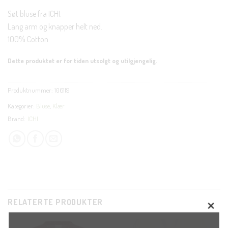
Søt bluse fra ICHI.
Lang arm og knapper helt ned.
100% Cotton
Dette produktet er for tiden utsolgt og utilgjengelig.
Produktnummer:
106119
Kategorier:
Bluse
,
Klær
Brand:
ICHI
RELATERTE PRODUKTER
CLOS