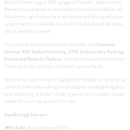
Nora ble startet i august 2018 og ligger på Arkaden i Skien sentrum.
Navnet Nora er inspirert av Henrik Ibsens sterke kvinneskikkelse i «Et
dukkehjem», og vi brenner for at alle kvinner skal føle seg tøffe, kule
og hjemme hos oss. Vi skiller oss ut ved å håndplukke det lille ekstra
som du ikke finner overalt!
Hos oss finner du favoritter fra ledende merker som
Selected
Femme, ICHI, Soaked In Luxury, JJXX, Culture, Vero Moda og
bohemske Marta du Chateau
. Vi er din destinasjon for dameklær
i Skien og på nett, med fokus på kvalitet og personlig stil.
Her på Nora møter du Anette (daglig leder), Rebekka, Anne-Kjersti og
Jenny. Vi elsker jobben vår og tror på ærlighet, oppriktighet og glede i
hvert eneste salg. Vi bruker oss selv og venner som modeller i sosiale
medier fordi vi vil vise at mote er for alle!
Handle trygt hos oss:
🚛
Fri frakt
på alle ordre over 699 kr.