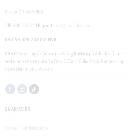
Bruene 1, 3724 SKIEN
Tlf
: 908 03 222 |
E-post
:
post@noraskien.no
ORG.NR 820 733 142 MVA
PSST!
Besøk også vår herreavdeling
Duttes
på Arkaden for det
beste innen herremote fra Only & Sons, !Solid, Mads Nørgaard og
Neuw Denim på
duttes.no
SNARVEIER
Bli med i kundeklubben