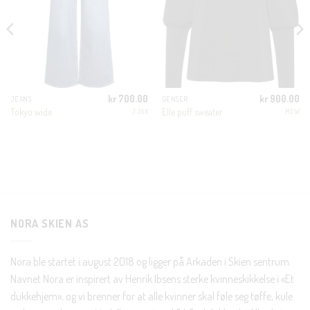
MODUL
KUNDEKLUBB
En liten velkomstgave til deg! ❤️
kr
700.00
kr
900.00
JEANS
GENSER
Bli en del av Nora-familien i dag. Som medlem får du 10%
Tokyo wide
Elle puff sweater
JJXX
MEW
rabatt på din første handel og eksklusive fordeler rett i lomma.
JA, HENT MIN RABATTKODE!
NORA SKIEN AS
Nei takk, Jeg er ikke interessert
Nora ble startet i august 2018 og ligger på Arkaden i Skien sentrum.
Navnet Nora er inspirert av Henrik Ibsens sterke kvinneskikkelse i «Et
dukkehjem», og vi brenner for at alle kvinner skal føle seg tøffe, kule