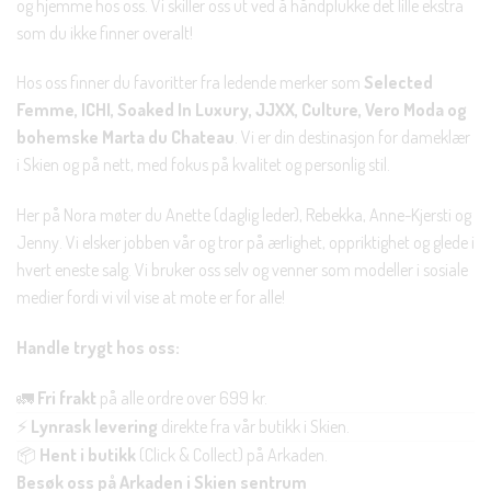
og hjemme hos oss. Vi skiller oss ut ved å håndplukke det lille ekstra
som du ikke finner overalt!
Hos oss finner du favoritter fra ledende merker som
Selected
Femme, ICHI, Soaked In Luxury, JJXX, Culture, Vero Moda og
bohemske Marta du Chateau
. Vi er din destinasjon for dameklær
i Skien og på nett, med fokus på kvalitet og personlig stil.
Her på Nora møter du Anette (daglig leder), Rebekka, Anne-Kjersti og
Jenny. Vi elsker jobben vår og tror på ærlighet, oppriktighet og glede i
hvert eneste salg. Vi bruker oss selv og venner som modeller i sosiale
medier fordi vi vil vise at mote er for alle!
Handle trygt hos oss:
🚛
Fri frakt
på alle ordre over 699 kr.
⚡
Lynrask levering
direkte fra vår butikk i Skien.
📦
Hent i butikk
(Click & Collect) på Arkaden.
Besøk oss på Arkaden i Skien sentrum