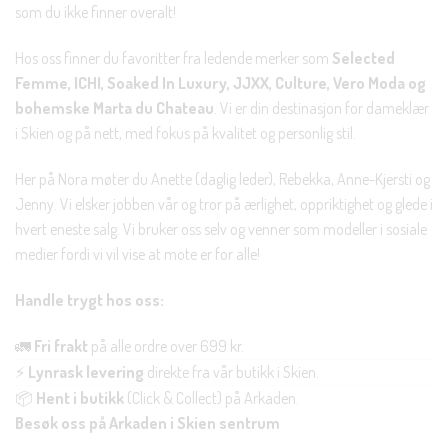
som du ikke finner overalt!
Hos oss finner du favoritter fra ledende merker som
Selected
Femme, ICHI, Soaked In Luxury, JJXX, Culture, Vero Moda og
bohemske Marta du Chateau
. Vi er din destinasjon for dameklær
i Skien og på nett, med fokus på kvalitet og personlig stil.
Her på Nora møter du Anette (daglig leder), Rebekka, Anne-Kjersti og
Jenny. Vi elsker jobben vår og tror på ærlighet, oppriktighet og glede i
hvert eneste salg. Vi bruker oss selv og venner som modeller i sosiale
medier fordi vi vil vise at mote er for alle!
Handle trygt hos oss:
🚛
Fri frakt
på alle ordre over 699 kr.
⚡
Lynrask levering
direkte fra vår butikk i Skien.
📦
Hent i butikk
(Click & Collect) på Arkaden.
Besøk oss på Arkaden i Skien sentrum