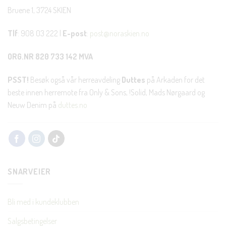
Bruene 1, 3724 SKIEN
Tlf
: 908 03 222 |
E-post
:
post@noraskien.no
ORG.NR 820 733 142 MVA
PSST!
Besøk også vår herreavdeling
Duttes
på Arkaden for det
beste innen herremote fra Only & Sons, !Solid, Mads Nørgaard og
Neuw Denim på
duttes.no
SNARVEIER
Bli med i kundeklubben
Salgsbetingelser