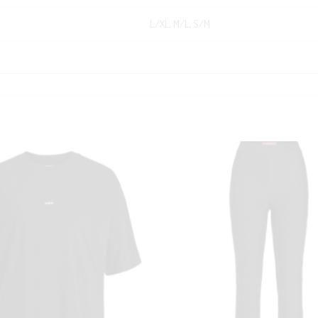
L/XL, M/L, S/M
KUNDEKLUBB
En liten velkomstgave til deg! ❤️
Bli en del av Nora-familien i dag. Som medlem får du 10% rabatt på din
første handel og eksklusive fordeler rett i lomma.
JA, HENT MIN RABATTKODE!
Nei takk, Jeg er ikke interessert