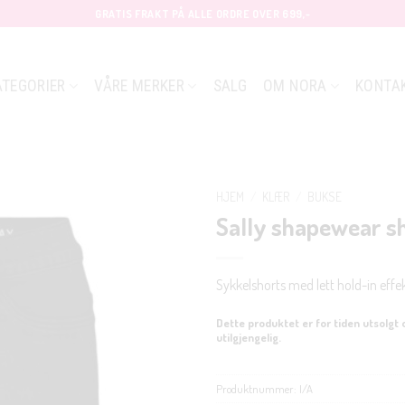
GRATIS FRAKT PÅ ALLE ORDRE OVER 699,-
ATEGORIER
VÅRE MERKER
SALG
OM NORA
KONTA
HJEM
/
KLÆR
/
BUKSE
Sally shapewear s
Sykkelshorts med lett hold-in effe
Dette produktet er for tiden utsolgt 
utilgjengelig.
Produktnummer:
I/A