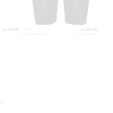
kr
400.00
kr
200.00
KLÆR
Sally shapewear
JJXX
SELECTED FEMME
er