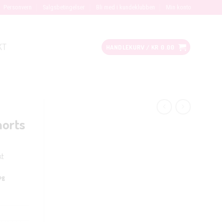
Personvern
Salgsbetingelser
Bli med i kundeklubben
Min konto
KT
HANDLEKURV /
KR
0.00
horts
kt
og