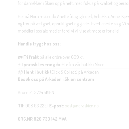
for dameklær i Skien og på nett, med fokus på kvalitet og personl
Her på Nora møter du Anette (daglig leder), Rebekka, Anne-Kjers
og tror på ærlighet, oppriktighet og glede i hvert eneste salg. Vi
modeller i sosiale medier fordi vi vil vise at mote er for alle!
Handle trygt hos oss:
🚛
Fri frakt
på alle ordre over 699 kr.
⚡
Lynrask levering
direkte fra vår butikk i Skien.
📦
Hent i butikk
(Click & Collect) på Arkaden.
Besøk oss på Arkaden i Skien sentrum
Bruene 1, 3724 SKIEN
Tlf
: 908 03 222 |
E-post
:
post@noraskien.no
ORG.NR 820 733 142 MVA