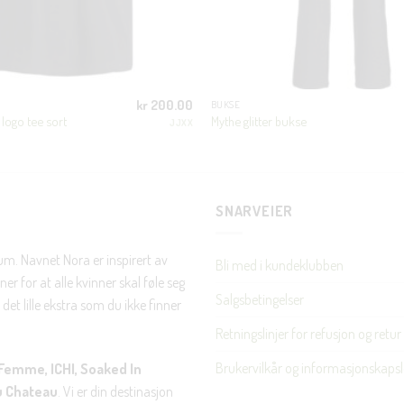
kr
200.00
BUKSE
logo tee sort
Mythe glitter bukse
JJXX
SNARVEIER
rum. Navnet Nora er inspirert av
Bli med i kundeklubben
er for at alle kvinner skal føle seg
Salgsbetingelser
det lille ekstra som du ikke finner
Retningslinjer for refusjon og retur
Brukervilkår og informasjonskapsl
Femme, ICHI, Soaked In
u Chateau
. Vi er din destinasjon