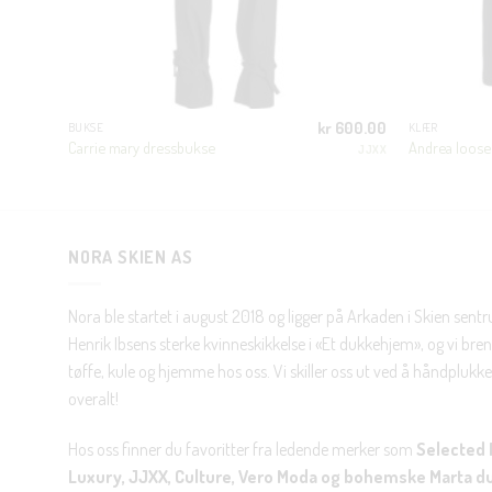
699.00
kr
600.00
BUKSE
KLÆR
Carrie mary dressbukse
Andrea loose 
CHATEAU
JJXX
NORA SKIEN AS
Nora ble startet i august 2018 og ligger på Arkaden i Skien sent
Henrik Ibsens sterke kvinneskikkelse i «Et dukkehjem», og vi brenn
tøffe, kule og hjemme hos oss. Vi skiller oss ut ved å håndplukke 
overalt!
Hos oss finner du favoritter fra ledende merker som
Selected 
Luxury, JJXX, Culture, Vero Moda og bohemske Marta d