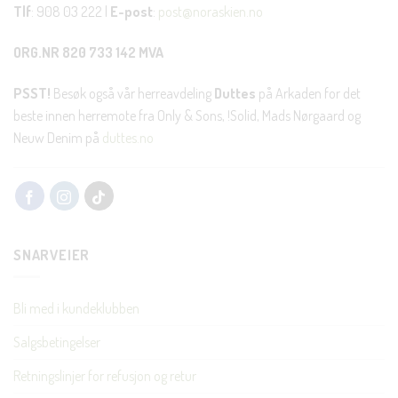
Tlf
: 908 03 222 |
E-post
:
post@noraskien.no
ORG.NR 820 733 142 MVA
PSST!
Besøk også vår herreavdeling
Duttes
på Arkaden for det
beste innen herremote fra Only & Sons, !Solid, Mads Nørgaard og
Neuw Denim på
duttes.no
SNARVEIER
Bli med i kundeklubben
Salgsbetingelser
Retningslinjer for refusjon og retur