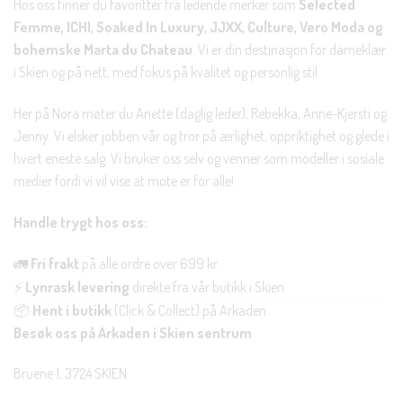
Hos oss finner du favoritter fra ledende merker som
Selected
Femme, ICHI, Soaked In Luxury, JJXX, Culture, Vero Moda og
bohemske Marta du Chateau
. Vi er din destinasjon for dameklær
i Skien og på nett, med fokus på kvalitet og personlig stil.
Her på Nora møter du Anette (daglig leder), Rebekka, Anne-Kjersti og
Jenny. Vi elsker jobben vår og tror på ærlighet, oppriktighet og glede i
hvert eneste salg. Vi bruker oss selv og venner som modeller i sosiale
medier fordi vi vil vise at mote er for alle!
Handle trygt hos oss:
🚛
Fri frakt
på alle ordre over 699 kr.
⚡
Lynrask levering
direkte fra vår butikk i Skien.
📦
Hent i butikk
(Click & Collect) på Arkaden.
Besøk oss på Arkaden i Skien sentrum
Bruene 1, 3724 SKIEN