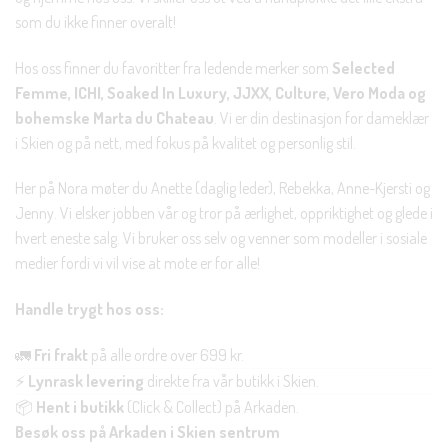
som du ikke finner overalt!
Hos oss finner du favoritter fra ledende merker som
Selected
Femme, ICHI, Soaked In Luxury, JJXX, Culture, Vero Moda og
bohemske Marta du Chateau
. Vi er din destinasjon for dameklær
i Skien og på nett, med fokus på kvalitet og personlig stil.
Her på Nora møter du Anette (daglig leder), Rebekka, Anne-Kjersti og
Jenny. Vi elsker jobben vår og tror på ærlighet, oppriktighet og glede i
hvert eneste salg. Vi bruker oss selv og venner som modeller i sosiale
medier fordi vi vil vise at mote er for alle!
Handle trygt hos oss:
🚛
Fri frakt
på alle ordre over 699 kr.
⚡
Lynrask levering
direkte fra vår butikk i Skien.
📦
Hent i butikk
(Click & Collect) på Arkaden.
Besøk oss på Arkaden i Skien sentrum