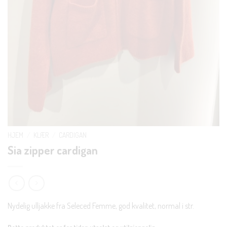
HJEM
/
KLÆR
/
CARDIGAN
Sia zipper cardigan
Nydelig ulljakke fra Seleced Femme, god kvalitet, normal i str.
Dette produktet er for tiden utsolgt og utilgjengelig.