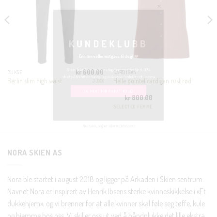
MODULE
KUNDEKLUBB
En liten velkomstgave til deg! ❤️
kr
600.00
Bli en del av Nora-familien i dag. Som medlem får du 10%
BUKSE
CARDIGAN
Berlin slim high waist
Helle pointel cardigan rust rød
JJXX
rabatt på din første handel og eksklusive fordeler rett i lomma.
kr
800.00
SELECTED FEMME
JA, HENT MIN RABATTKODE!
NORA SKIEN AS
Nei takk, Jeg er ikke interessert
Nora ble startet i august 2018 og ligger på Arkaden i Skien sentrum.
Navnet Nora er inspirert av Henrik Ibsens sterke kvinneskikkelse i «Et
dukkehjem», og vi brenner for at alle kvinner skal føle seg tøffe, kule
og hjemme hos oss. Vi skiller oss ut ved å håndplukke det lille ekstra