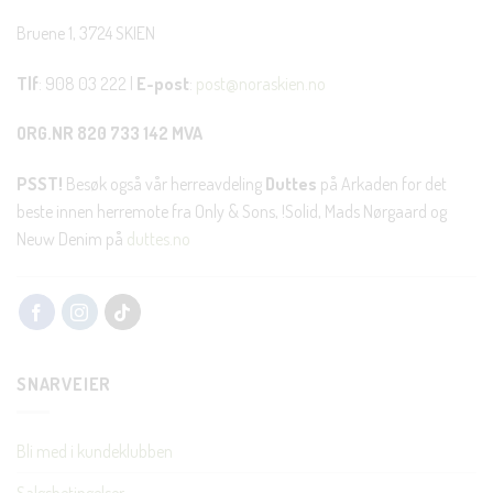
Bruene 1, 3724 SKIEN
Tlf
: 908 03 222 |
E-post
:
post@noraskien.no
ORG.NR 820 733 142 MVA
PSST!
Besøk også vår herreavdeling
Duttes
på Arkaden for det
beste innen herremote fra Only & Sons, !Solid, Mads Nørgaard og
Neuw Denim på
duttes.no
SNARVEIER
Bli med i kundeklubben
Salgsbetingelser