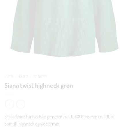
HJEM
/
KLÆR
/
GENSER
Siana twist highneck grøn
Sjekk denne fantastiske genseren fra JJXX! Genseren er i 100%
bomull, highneck og vide armer.