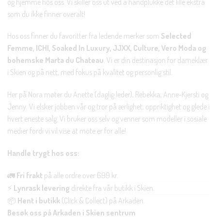
og hjemme hos oss. Vi skiller oss ut ved å håndplukke det lille ekstra
som du ikke finner overalt!
Hos oss finner du favoritter fra ledende merker som
Selected
Femme, ICHI, Soaked In Luxury, JJXX, Culture, Vero Moda og
bohemske Marta du Chateau
. Vi er din destinasjon for dameklær
i Skien og på nett, med fokus på kvalitet og personlig stil.
Her på Nora møter du Anette (daglig leder), Rebekka, Anne-Kjersti og
Jenny. Vi elsker jobben vår og tror på ærlighet, oppriktighet og glede i
hvert eneste salg. Vi bruker oss selv og venner som modeller i sosiale
medier fordi vi vil vise at mote er for alle!
Handle trygt hos oss:
🚛
Fri frakt
på alle ordre over 699 kr.
⚡
Lynrask levering
direkte fra vår butikk i Skien.
📦
Hent i butikk
(Click & Collect) på Arkaden.
Besøk oss på Arkaden i Skien sentrum