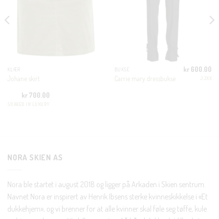
MODUL
KUNDEKLUBB
En liten velkomstgave til deg! ❤️
kr
600.00
KLÆR
BUKSE
Bli en del av Nora-familien i dag. Som medlem får du 10%
Johane skirt
Carrie mary dressbukse
JJXX
rabatt på din første handel og eksklusive fordeler rett i lomma.
kr
700.00
SOAKED IN LUXURY
JA, HENT MIN RABATTKODE!
NORA SKIEN AS
Nei takk, Jeg er ikke interessert
Nora ble startet i august 2018 og ligger på Arkaden i Skien sentrum.
Navnet Nora er inspirert av Henrik Ibsens sterke kvinneskikkelse i «Et
dukkehjem», og vi brenner for at alle kvinner skal føle seg tøffe, kule