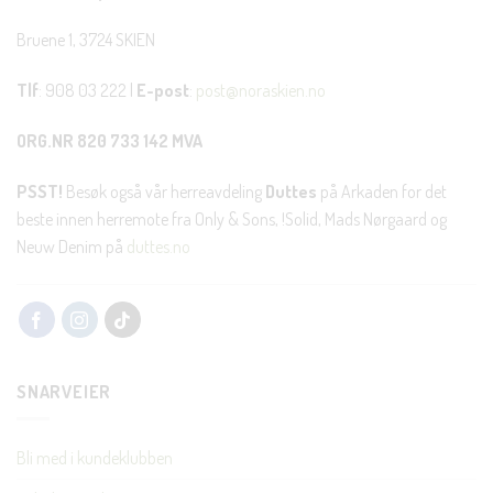
Bruene 1, 3724 SKIEN
Tlf
: 908 03 222 |
E-post
:
post@noraskien.no
ORG.NR 820 733 142 MVA
PSST!
Besøk også vår herreavdeling
Duttes
på Arkaden for det
beste innen herremote fra Only & Sons, !Solid, Mads Nørgaard og
Neuw Denim på
duttes.no
SNARVEIER
Bli med i kundeklubben