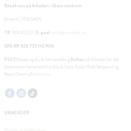
Besøk oss på Arkaden i Skien sentrum
Bruene 1, 3724 SKIEN
Tlf
: 908 03 222 |
E-post
:
post@noraskien.no
ORG.NR 820 733 142 MVA
PSST!
Besøk også vår herreavdeling
Duttes
på Arkaden for det
beste innen herremote fra Only & Sons, !Solid, Mads Nørgaard og
Neuw Denim på
duttes.no
SNARVEIER
Bli med i kundeklubben