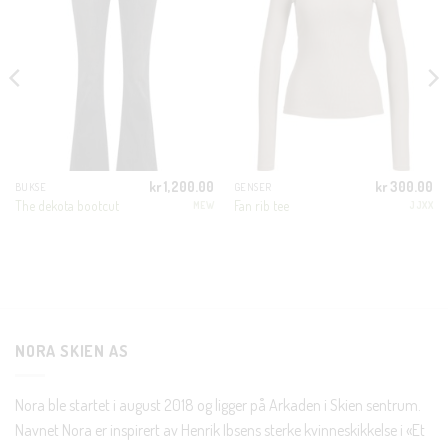
THIS
MODUL
KUNDEKLUBB
En liten velkomstgave til deg! ❤️
Bli en del av Nora-familien i dag. Som medlem får du 10%
kr
1,200.00
kr
300.00
BUKSE
GENSER
rabatt på din første handel og eksklusive fordeler rett i lomma.
The dekota bootcut
Fan rib tee
MEW
JJXX
JA, HENT MIN RABATTKODE!
NORA SKIEN AS
Nei takk, Jeg er ikke interessert
Nora ble startet i august 2018 og ligger på Arkaden i Skien sentrum.
Navnet Nora er inspirert av Henrik Ibsens sterke kvinneskikkelse i «Et