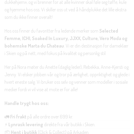
dukkehjem», og vi brenner for at alle kvinner skal føle seg tøffe, kule
og hjemme hos oss. Vi skiller oss ut ved å håndplukke det lille ekstra
som du ikke finner overalt!
Hos oss finner du favoritter fra ledende merker som
Selected
Femme, ICHI, Soaked In Luxury, JJXX, Culture, Vero Moda og
bohemske Marta du Chateau
. Vi er din destinasjon for dameklær
i Skien og på nett, med fokus på kvalitet og personlig stil.
Her på Nora møter du Anette (daglig leder), Rebekka, Anne-Kjersti og
Jenny. Vi elsker jobben vår og tror på ærlighet, oppriktighet og glede i
hvert eneste salg. Vi bruker oss selv og venner som modeller i sosiale
medier fordi vi vil vise at mote er for alle!
Handle trygt hos oss:
🚛
Fri frakt
på alle ordre over 699 kr.
⚡
Lynrask levering
direkte fra vår butikk i Skien.
📦
Hent i butikk
(Click & Collect) på Arkaden.