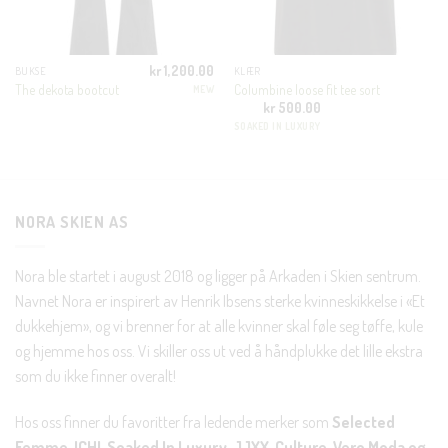
KUNDEKLUBB
En liten velkomstgave til deg! ❤️
kr
1,200.00
BUKSE
KLÆR
The dekota bootcut
Columbine loose fit tee sort
MEW
Bli en del av Nora-familien i dag. Som medlem får du 10%
kr
500.00
rabatt på din første handel og eksklusive fordeler rett i lomma.
SOAKED IN LUXURY
JA, HENT MIN RABATTKODE!
NORA SKIEN AS
Nora ble startet i august 2018 og ligger på Arkaden i Skien sentrum.
Navnet Nora er inspirert av Henrik Ibsens sterke kvinneskikkelse i «Et
Nei takk, Jeg er ikke interessert
dukkehjem», og vi brenner for at alle kvinner skal føle seg tøffe, kule
og hjemme hos oss. Vi skiller oss ut ved å håndplukke det lille ekstra
som du ikke finner overalt!
Hos oss finner du favoritter fra ledende merker som
Selected
Femme, ICHI, Soaked In Luxury, JJXX, Culture, Vero Moda og