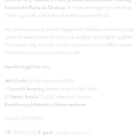
bohemske Marta du Chateau
. Vi er din destinasjon for dameklær
i Skien og på nett, med fokus på kvalitet og personlig stil.
Her på Nora møter du Anette (daglig leder), Rebekka, Anne-Kjersti og
Jenny. Vi elsker jobben vår og tror på ærlighet, oppriktighet og glede i
hvert eneste salg. Vi bruker oss selv og venner som modeller i sosiale
medier fordi vi vil vise at mote er for alle!
Handle trygt hos oss:
🚛
Fri frakt
på alle ordre over 699 kr.
⚡
Lynrask levering
direkte fra vår butikk i Skien.
📦
Hent i butikk
(Click & Collect) på Arkaden.
Besøk oss på Arkaden i Skien sentrum
Bruene 1, 3724 SKIEN
Tlf
: 908 03 222 |
E-post
:
post@noraskien.no