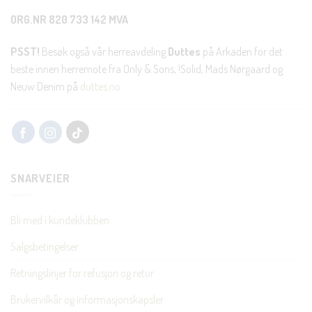
ORG.NR 820 733 142 MVA
PSST!
Besøk også vår herreavdeling
Duttes
på Arkaden for det
beste innen herremote fra Only & Sons, !Solid, Mads Nørgaard og
Neuw Denim på
duttes.no
SNARVEIER
Bli med i kundeklubben
Salgsbetingelser
Retningslinjer for refusjon og retur
Brukervilkår og informasjonskapsler