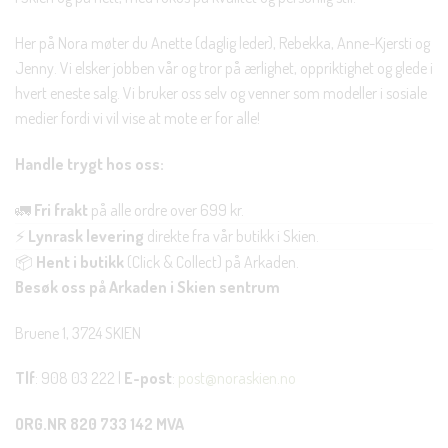
Her på Nora møter du Anette (daglig leder), Rebekka, Anne-Kjersti og
Jenny. Vi elsker jobben vår og tror på ærlighet, oppriktighet og glede i
hvert eneste salg. Vi bruker oss selv og venner som modeller i sosiale
medier fordi vi vil vise at mote er for alle!
Handle trygt hos oss:
🚛
Fri frakt
på alle ordre over 699 kr.
⚡
Lynrask levering
direkte fra vår butikk i Skien.
📦
Hent i butikk
(Click & Collect) på Arkaden.
Besøk oss på Arkaden i Skien sentrum
Bruene 1, 3724 SKIEN
Tlf
: 908 03 222 |
E-post
:
post@noraskien.no
ORG.NR 820 733 142 MVA