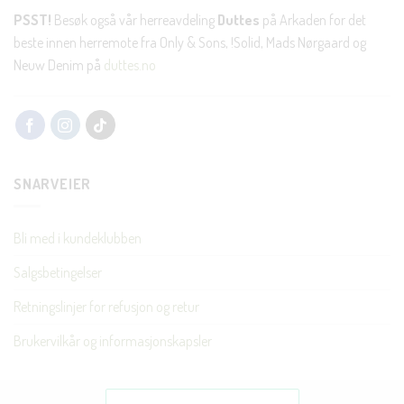
PSST!
Besøk også vår herreavdeling
Duttes
på Arkaden for det
beste innen herremote fra Only & Sons, !Solid, Mads Nørgaard og
Neuw Denim på
duttes.no
SNARVEIER
Bli med i kundeklubben
Salgsbetingelser
Retningslinjer for refusjon og retur
Brukervilkår og informasjonskapsler