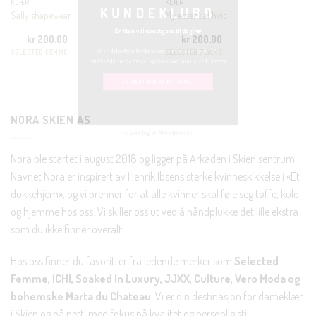
KLÆR
KLÆR
Sally shapewear
My essential hvit
En liten velkomstgave til deg! ❤️
kr
200.00
kr
200.00
SELECTED FEMME
SELECTED FEMME
Bli en del av Nora-familien i dag. Som medlem får du 10%
rabatt på din første handel og eksklusive fordeler rett i lomma.
JA, HENT MIN RABATTKODE!
NORA SKIEN AS
Nora ble startet i august 2018 og ligger på Arkaden i Skien sentrum.
Navnet Nora er inspirert av Henrik Ibsens sterke kvinneskikkelse i «Et
Nei takk, Jeg er ikke interessert
dukkehjem», og vi brenner for at alle kvinner skal føle seg tøffe, kule
og hjemme hos oss. Vi skiller oss ut ved å håndplukke det lille ekstra
som du ikke finner overalt!
Hos oss finner du favoritter fra ledende merker som
Selected
Femme, ICHI, Soaked In Luxury, JJXX, Culture, Vero Moda og
bohemske Marta du Chateau
. Vi er din destinasjon for dameklær
i Skien og på nett, med fokus på kvalitet og personlig stil.