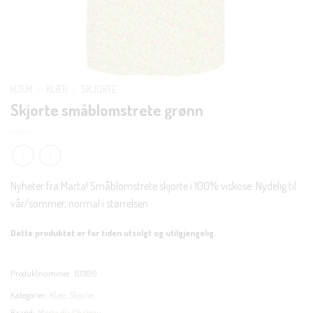
HJEM
/
KLÆR
/
SKJORTE
Skjorte småblomstrete grønn
Nyheter fra Marta! Småblomstrete skjorte i 100% viskose. Nydelig til
vår/sommer, normal i størrelsen
Dette produktet er for tiden utsolgt og utilgjengelig.
Produktnummer:
103190
Kategorier:
Klær
,
Skjorte
Brand:
Marta du Chateau