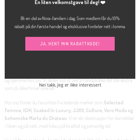
En liten velkomstgave til deg! ❤️
Bli en del av Nora-familien i dag. Som medlem får du 10%
rabatt på din første handel og eksklusive fordeler rett i lomma.
NORA SKIEN AS
JA, HENT MIN RABATTKODE!
Nora ble startet i august 2018 og ligger på Arkaden i Skien sentrum.
Navnet Nora er inspirert av Henrik Ibsens sterke kvinneskikkelse i «Et
dukkehjem», og vi brenner for at alle kvinner skal føle seg tøffe, kule
og hjemme hos oss. Vi skiller oss ut ved å håndplukke det lille ekstra
Nei takk, Jeg er ikke interessert
som du ikke finner overalt!
Hos oss finner du favoritter fra ledende merker som
Selected
Femme, ICHI, Soaked In Luxury, JJXX, Culture, Vero Moda og
bohemske Marta du Chateau
. Vi er din destinasjon for dameklær
i Skien og på nett, med fokus på kvalitet og personlig stil.