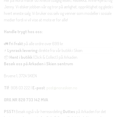
Her på Nora møter du Anette (daglig leder), Rebekka, Anne-Kjersti og
Jenny. Vi elsker jobben vår og tror på ærlighet, oppriktighet og glede i
hvert eneste salg. Vi bruker oss selv og venner som modeller i sosiale
medier fordi vi vil vise at mote er for alle!
Handle trygt hos oss:
🚛
Fri frakt
på alle ordre over 699 kr.
⚡
Lynrask levering
direkte fra vår butikk i Skien.
📦
Hent i butikk
(Click & Collect) på Arkaden.
Besøk oss på Arkaden i Skien sentrum
Bruene 1, 3724 SKIEN
Tlf
: 908 03 222 |
E-post
:
post@noraskien.no
ORG.NR 820 733 142 MVA
PSST!
Besøk også vår herreavdeling
Duttes
på Arkaden for det