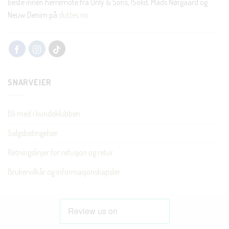
beste innen herremote fra Only & Sons, !Solid, Mads Nørgaard og
Neuw Denim på
duttes.no
SNARVEIER
Bli med i kundeklubben
Salgsbetingelser
Retningslinjer for refusjon og retur
Brukervilkår og informasjonskapsler