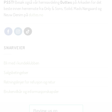
PSST!
Besøk også vår herreavdeling
Duttes
på Arkaden for det
beste innen herremote fra Only & Sons, !Solid, Mads Nørgaard og
Neuw Denim på
duttes.no
SNARVEIER
Bli med i kundeklubben
Salgsbetingelser
Retningslinjer for refusjon og retur
Brukervilkår og informasjonskapsler