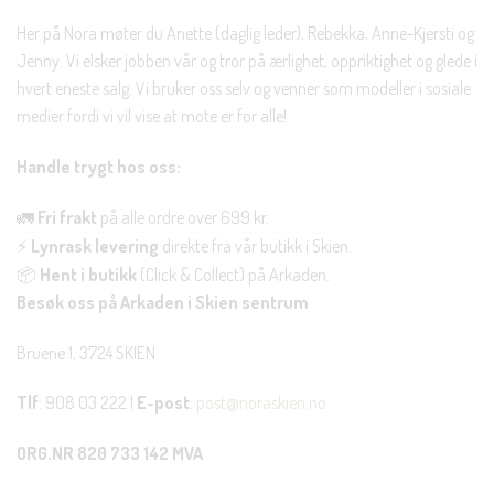
Her på Nora møter du Anette (daglig leder), Rebekka, Anne-Kjersti og
Jenny. Vi elsker jobben vår og tror på ærlighet, oppriktighet og glede i
hvert eneste salg. Vi bruker oss selv og venner som modeller i sosiale
medier fordi vi vil vise at mote er for alle!
Handle trygt hos oss:
🚛
Fri frakt
på alle ordre over 699 kr.
⚡
Lynrask levering
direkte fra vår butikk i Skien.
📦
Hent i butikk
(Click & Collect) på Arkaden.
Besøk oss på Arkaden i Skien sentrum
Bruene 1, 3724 SKIEN
Tlf
: 908 03 222 |
E-post
:
post@noraskien.no
ORG.NR 820 733 142 MVA