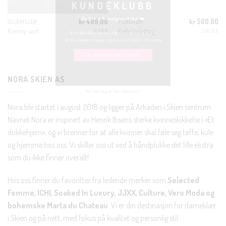
En liten velkomstgave til deg! ❤️
kr
499.00
kr
500.00
SOLBRILLER
TILBEHØR
Kimmy sort
Kelly toiletbag
DRØM
LULU'S
Bli en del av Nora-familien i dag. Som medlem får du 10%
rabatt på din første handel og eksklusive fordeler rett i lomma.
JA, HENT MIN RABATTKODE!
NORA SKIEN AS
Nora ble startet i august 2018 og ligger på Arkaden i Skien sentrum.
Navnet Nora er inspirert av Henrik Ibsens sterke kvinneskikkelse i «Et
dukkehjem», og vi brenner for at alle kvinner skal føle seg tøffe, kule
Nei takk, Jeg er ikke interessert
og hjemme hos oss. Vi skiller oss ut ved å håndplukke det lille ekstra
som du ikke finner overalt!
Hos oss finner du favoritter fra ledende merker som
Selected
Femme, ICHI, Soaked In Luxury, JJXX, Culture, Vero Moda og
bohemske Marta du Chateau
. Vi er din destinasjon for dameklær
i Skien og på nett, med fokus på kvalitet og personlig stil.