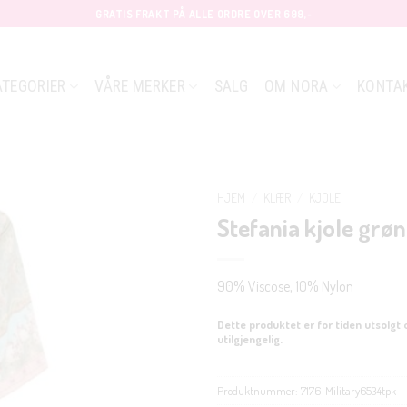
GRATIS FRAKT PÅ ALLE ORDRE OVER 699,-
ATEGORIER
VÅRE MERKER
SALG
OM NORA
KONTA
HJEM
/
KLÆR
/
KJOLE
Stefania kjole grø
90% Viscose, 10% Nylon
Dette produktet er for tiden utsolgt 
utilgjengelig.
Produktnummer:
7176-Military6534tpk