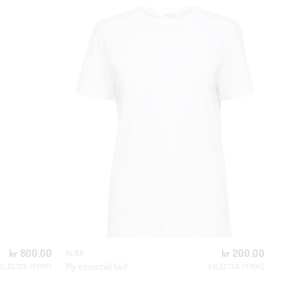
CLOSE
THIS
MODULE
kr
800.00
kr
200.00
KLÆR
My essential hvit
ELECTED FEMME
SELECTED FEMME