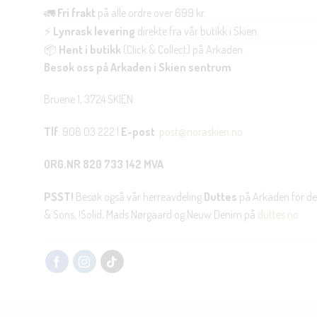
🚛
Fri frakt
på alle ordre over 699 kr.
⚡
Lynrask levering
direkte fra vår butikk i Skien.
📦
Hent i butikk
(Click & Collect) på Arkaden.
Besøk oss på Arkaden i Skien sentrum
Bruene 1, 3724 SKIEN
Tlf
: 908 03 222 |
E-post
:
post@noraskien.no
ORG.NR 820 733 142 MVA
PSST!
Besøk også vår herreavdeling
Duttes
på Arkaden for de
& Sons, !Solid, Mads Nørgaard og Neuw Denim på
duttes.no