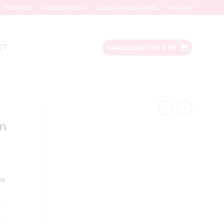
Personvern
Salgsbetingelser
Bli med i kundeklubben
Min konto
KT
HANDLEKURV /
KR
0.00
nn
og