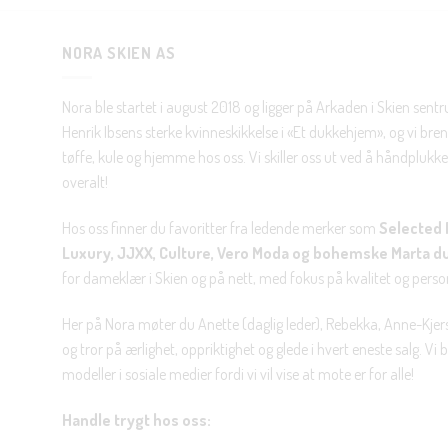
NORA SKIEN AS
Nora ble startet i august 2018 og ligger på Arkaden i Skien sent
Henrik Ibsens sterke kvinneskikkelse i «Et dukkehjem», og vi brenn
tøffe, kule og hjemme hos oss. Vi skiller oss ut ved å håndplukke 
overalt!
Hos oss finner du favoritter fra ledende merker som
Selected 
Luxury, JJXX, Culture, Vero Moda og bohemske Marta d
for dameklær i Skien og på nett, med fokus på kvalitet og personl
Her på Nora møter du Anette (daglig leder), Rebekka, Anne-Kjers
og tror på ærlighet, oppriktighet og glede i hvert eneste salg. Vi
modeller i sosiale medier fordi vi vil vise at mote er for alle!
Handle trygt hos oss: