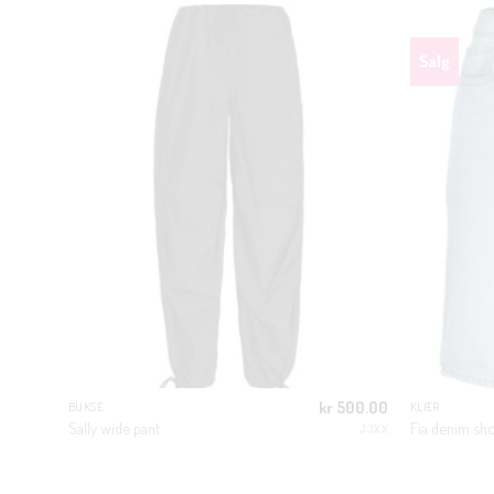
Salg
300.00
kr
500.00
BUKSE
KLÆR
Sally wide pant
Fia denim sho
JJXX
JJXX