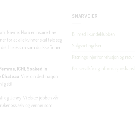
SNARVEIER
Nei takk, Jeg er ikke interessert
rum. Navnet Nora er inspirert av
Bli med i kundeklubben
er for at alle kvinner skal føle seg
Salgsbetingelser
det lille ekstra som du ikke finner
Retningslinjer for refusjon og retur
Brukervilkår og informasjonskapsl
Femme, ICHI, Soaked In
u Chateau
. Vi er din destinasjon
ig stil.
ti og Jenny. Vi elsker jobben vår
 bruker oss selv og venner som