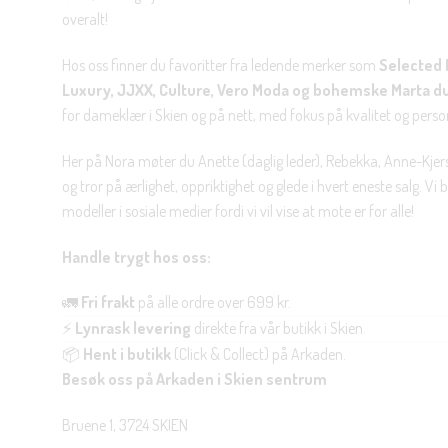
overalt!
Hos oss finner du favoritter fra ledende merker som
Selected 
Luxury, JJXX, Culture, Vero Moda og bohemske Marta d
for dameklær i Skien og på nett, med fokus på kvalitet og personl
Her på Nora møter du Anette (daglig leder), Rebekka, Anne-Kjers
og tror på ærlighet, oppriktighet og glede i hvert eneste salg. Vi
modeller i sosiale medier fordi vi vil vise at mote er for alle!
Handle trygt hos oss:
🚛
Fri frakt
på alle ordre over 699 kr.
⚡
Lynrask levering
direkte fra vår butikk i Skien.
📦
Hent i butikk
(Click & Collect) på Arkaden.
Besøk oss på Arkaden i Skien sentrum
Bruene 1, 3724 SKIEN