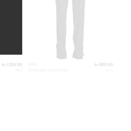
kr
1,200.00
kr
600.00
BUKSE
Carrie mary dressbukse
MEW
JJXX