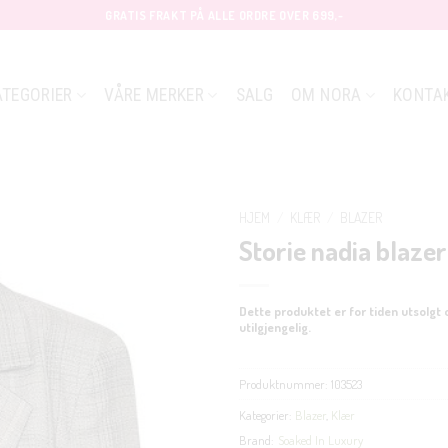
GRATIS FRAKT PÅ ALLE ORDRE OVER 699,-
ATEGORIER
VÅRE MERKER
SALG
OM NORA
KONTA
HJEM
/
KLÆR
/
BLAZER
Storie nadia blaze
Dette produktet er for tiden utsolgt 
utilgjengelig.
Produktnummer:
103523
Kategorier:
Blazer
,
Klær
Brand:
Soaked In Luxury