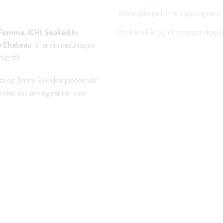
Retningslinjer for refusjon og retur
Brukervilkår og informasjonskapsl
Femme, ICHI, Soaked In
u Chateau
. Vi er din destinasjon
ig stil.
ti og Jenny. Vi elsker jobben vår
 bruker oss selv og venner som