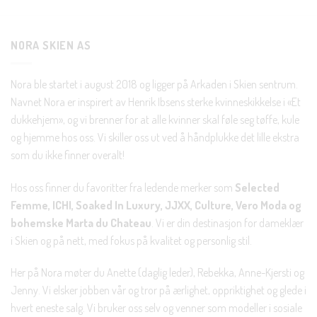
Nei takk, Jeg er ikke interessert
NORA SKIEN AS
Nora ble startet i august 2018 og ligger på Arkaden i Skien sentrum.
Navnet Nora er inspirert av Henrik Ibsens sterke kvinneskikkelse i «Et
dukkehjem», og vi brenner for at alle kvinner skal føle seg tøffe, kule
og hjemme hos oss. Vi skiller oss ut ved å håndplukke det lille ekstra
som du ikke finner overalt!
Hos oss finner du favoritter fra ledende merker som
Selected
Femme, ICHI, Soaked In Luxury, JJXX, Culture, Vero Moda og
bohemske Marta du Chateau
. Vi er din destinasjon for dameklær
i Skien og på nett, med fokus på kvalitet og personlig stil.
Her på Nora møter du Anette (daglig leder), Rebekka, Anne-Kjersti og
Jenny. Vi elsker jobben vår og tror på ærlighet, oppriktighet og glede i
hvert eneste salg. Vi bruker oss selv og venner som modeller i sosiale