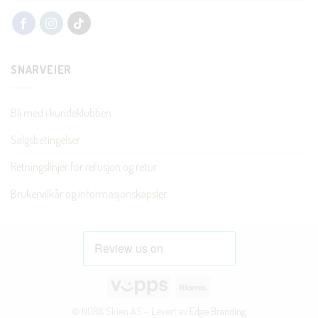
SNARVEIER
Bli med i kundeklubben
Salgsbetingelser
Retningslinjer for refusjon og retur
Brukervilkår og informasjonskapsler
Vipps
Klarna
© NORA Skien AS – Levert av
Edge Branding
.