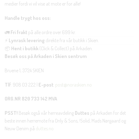
medier fordi vi vil vise at mote er for alle!
Handle trygt hos oss:
🚛
Fri frakt
på alle ordre over 699 kr.
⚡
Lynrask levering
direkte fra vår butikk i Skien.
📦
Hent i butikk
(Click & Collect) på Arkaden.
Besøk oss på Arkaden i Skien sentrum
Bruene 1, 3724 SKIEN
Tlf
: 908 03 222 |
E-post
:
post@noraskien.no
ORG.NR 820 733 142 MVA
PSST!
Besøk også vår herreavdeling
Duttes
på Arkaden for det
beste innen herremote fra Only & Sons, !Solid, Mads Nørgaard og
Neuw Denim på
duttes.no