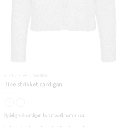
HJEM
/
KLÆR
/
CARDIGAN
Tine strikket cardigan
Nydelig myk cardigan, kort modell, normal i str.
Dette produktet er for tiden utsolgt og utilgjengelig.