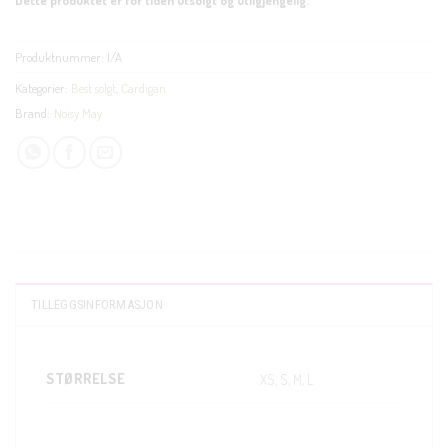
Produktnummer:
I/A
Kategorier:
Best solgt
,
Cardigan
Brand:
Noisy May
TILLEGGSINFORMASJON
STØRRELSE
XS, S, M, L