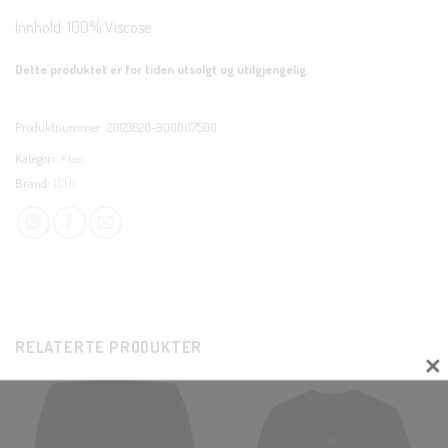
Innhold: 100% Viscose
Dette produktet er for tiden utsolgt og utilgjengelig.
Produktnummer:
20123620-900007500
Kategori:
Klær
Brand:
ICHI
RELATERTE PRODUKTER
CLOS