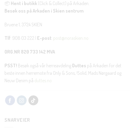
📦
Hent i butikk
(Click & Collect) på Arkaden.
Besøk oss på Arkaden i Skien sentrum
Bruene 1, 3724 SKIEN
Tlf
: 908 03 222 |
E-post
:
post@noraskien.no
ORG.NR 820 733 142 MVA
PSST!
Besøk også vår herreavdeling
Duttes
på Arkaden for det
beste innen herremote fra Only & Sons, !Solid, Mads Nørgaard og
Neuw Denim på
duttes.no
SNARVEIER