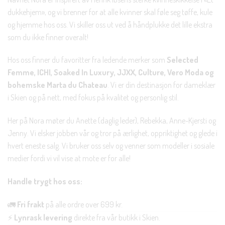
dukkehjem», og vi brenner for at alle kvinner skal føle seg tøffe, kule
og hjemme hos oss. Vi skiller oss ut ved å håndplukke det lille ekstra
som du ikke finner overalt!
Hos oss finner du favoritter fra ledende merker som
Selected
Femme, ICHI, Soaked In Luxury, JJXX, Culture, Vero Moda og
bohemske Marta du Chateau
. Vi er din destinasjon for dameklær
i Skien og på nett, med fokus på kvalitet og personlig stil.
Her på Nora møter du Anette (daglig leder), Rebekka, Anne-Kjersti og
Jenny. Vi elsker jobben vår og tror på ærlighet, oppriktighet og glede i
hvert eneste salg. Vi bruker oss selv og venner som modeller i sosiale
medier fordi vi vil vise at mote er for alle!
Handle trygt hos oss:
🚛
Fri frakt
på alle ordre over 699 kr.
⚡
Lynrask levering
direkte fra vår butikk i Skien.