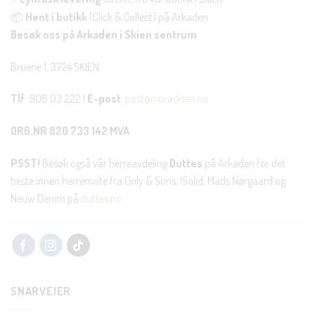
📦
Hent i butikk
(Click & Collect) på Arkaden.
Besøk oss på Arkaden i Skien sentrum
Bruene 1, 3724 SKIEN
Tlf
: 908 03 222 |
E-post
:
post@noraskien.no
ORG.NR 820 733 142 MVA
PSST!
Besøk også vår herreavdeling
Duttes
på Arkaden for det
beste innen herremote fra Only & Sons, !Solid, Mads Nørgaard og
Neuw Denim på
duttes.no
SNARVEIER