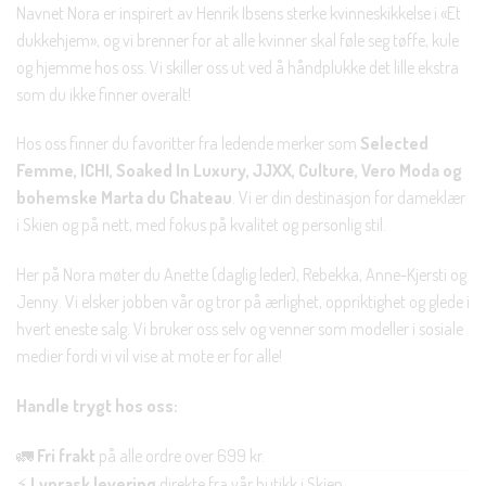
Navnet Nora er inspirert av Henrik Ibsens sterke kvinneskikkelse i «Et
dukkehjem», og vi brenner for at alle kvinner skal føle seg tøffe, kule
og hjemme hos oss. Vi skiller oss ut ved å håndplukke det lille ekstra
som du ikke finner overalt!
Hos oss finner du favoritter fra ledende merker som
Selected
Femme, ICHI, Soaked In Luxury, JJXX, Culture, Vero Moda og
bohemske Marta du Chateau
. Vi er din destinasjon for dameklær
i Skien og på nett, med fokus på kvalitet og personlig stil.
Her på Nora møter du Anette (daglig leder), Rebekka, Anne-Kjersti og
Jenny. Vi elsker jobben vår og tror på ærlighet, oppriktighet og glede i
hvert eneste salg. Vi bruker oss selv og venner som modeller i sosiale
medier fordi vi vil vise at mote er for alle!
Handle trygt hos oss:
🚛
Fri frakt
på alle ordre over 699 kr.
⚡
Lynrask levering
direkte fra vår butikk i Skien.