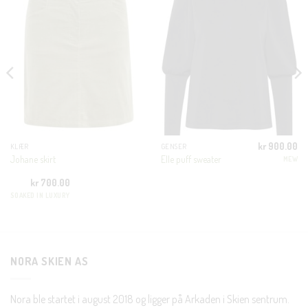
THIS
MODUL
KUNDEKLUBB
En liten velkomstgave til deg! ❤️
Bli en del av Nora-familien i dag. Som medlem får du 10%
rabatt på din første handel og eksklusive fordeler rett i lomma.
kr
900.00
KLÆR
GENSER
Johane skirt
Elle puff sweater
MEW
JA, HENT MIN RABATTKODE!
kr
700.00
SOAKED IN LUXURY
Nei takk, Jeg er ikke interessert
NORA SKIEN AS
Nora ble startet i august 2018 og ligger på Arkaden i Skien sentrum.