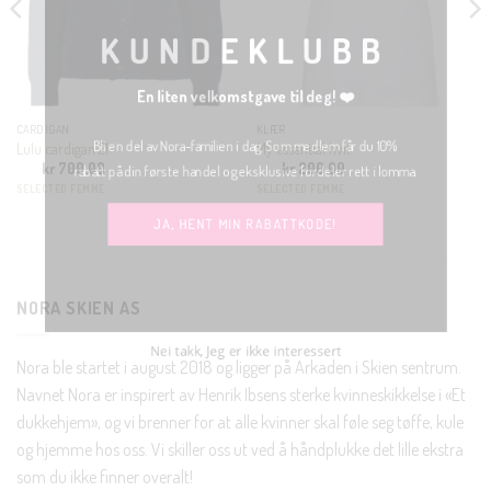
MODUL
KUNDEKLUBB
En liten velkomstgave til deg! ❤️
CARDIGAN
KLÆR
Bli en del av Nora-familien i dag. Som medlem får du 10%
Lulu cardigan 21
My essential hvit
kr
700.00
kr
200.00
rabatt på din første handel og eksklusive fordeler rett i lomma.
SELECTED FEMME
SELECTED FEMME
JA, HENT MIN RABATTKODE!
NORA SKIEN AS
Nei takk, Jeg er ikke interessert
Nora ble startet i august 2018 og ligger på Arkaden i Skien sentrum.
Navnet Nora er inspirert av Henrik Ibsens sterke kvinneskikkelse i «Et
dukkehjem», og vi brenner for at alle kvinner skal føle seg tøffe, kule
og hjemme hos oss. Vi skiller oss ut ved å håndplukke det lille ekstra
som du ikke finner overalt!