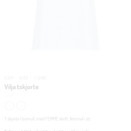
HJEM
/
KLÆR
/
T-SHIRT
Vilja tskjorte
T skjorte i bomull, med FEMME skrift. Normal i str.
Dette produktet er for tiden utsolgt og utilgjengelig.