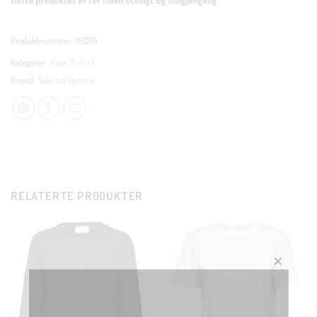
Produktnummer:
102274
Kategorier:
Klær
,
T-shirt
Brand:
Selected Femme
RELATERTE PRODUKTER
CLOSE
THIS