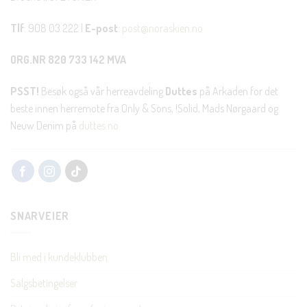
Tlf
: 908 03 222 |
E-post
:
post@noraskien.no
ORG.NR 820 733 142 MVA
PSST!
Besøk også vår herreavdeling
Duttes
på Arkaden for det
beste innen herremote fra Only & Sons, !Solid, Mads Nørgaard og
Neuw Denim på
duttes.no
SNARVEIER
Bli med i kundeklubben
Salgsbetingelser