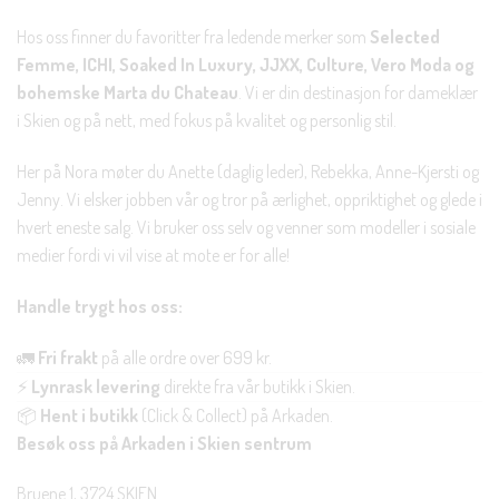
Hos oss finner du favoritter fra ledende merker som
Selected
Femme, ICHI, Soaked In Luxury, JJXX, Culture, Vero Moda og
bohemske Marta du Chateau
. Vi er din destinasjon for dameklær
i Skien og på nett, med fokus på kvalitet og personlig stil.
Her på Nora møter du Anette (daglig leder), Rebekka, Anne-Kjersti og
Jenny. Vi elsker jobben vår og tror på ærlighet, oppriktighet og glede i
hvert eneste salg. Vi bruker oss selv og venner som modeller i sosiale
medier fordi vi vil vise at mote er for alle!
Handle trygt hos oss:
🚛
Fri frakt
på alle ordre over 699 kr.
⚡
Lynrask levering
direkte fra vår butikk i Skien.
📦
Hent i butikk
(Click & Collect) på Arkaden.
Besøk oss på Arkaden i Skien sentrum
Bruene 1, 3724 SKIEN