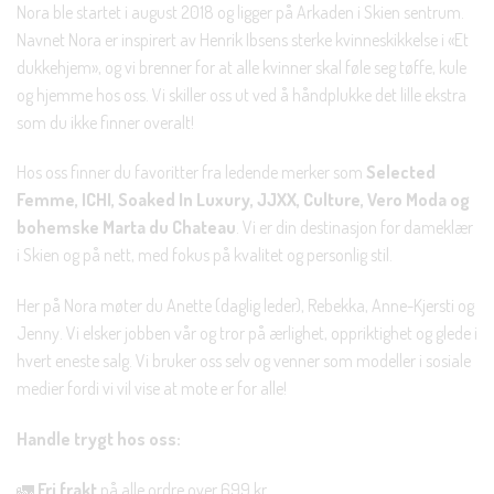
Nora ble startet i august 2018 og ligger på Arkaden i Skien sentrum.
Navnet Nora er inspirert av Henrik Ibsens sterke kvinneskikkelse i «Et
dukkehjem», og vi brenner for at alle kvinner skal føle seg tøffe, kule
og hjemme hos oss. Vi skiller oss ut ved å håndplukke det lille ekstra
som du ikke finner overalt!
Hos oss finner du favoritter fra ledende merker som
Selected
Femme, ICHI, Soaked In Luxury, JJXX, Culture, Vero Moda og
bohemske Marta du Chateau
. Vi er din destinasjon for dameklær
i Skien og på nett, med fokus på kvalitet og personlig stil.
Her på Nora møter du Anette (daglig leder), Rebekka, Anne-Kjersti og
Jenny. Vi elsker jobben vår og tror på ærlighet, oppriktighet og glede i
hvert eneste salg. Vi bruker oss selv og venner som modeller i sosiale
medier fordi vi vil vise at mote er for alle!
Handle trygt hos oss:
🚛
Fri frakt
på alle ordre over 699 kr.