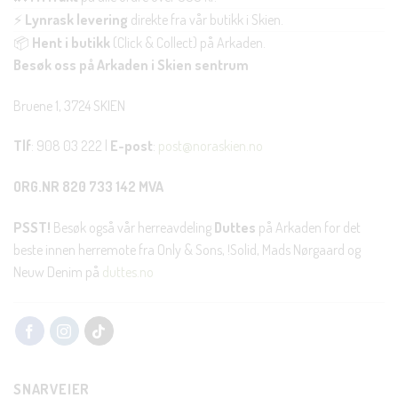
⚡
Lynrask levering
direkte fra vår butikk i Skien.
📦
Hent i butikk
(Click & Collect) på Arkaden.
Besøk oss på Arkaden i Skien sentrum
Bruene 1, 3724 SKIEN
Tlf
: 908 03 222 |
E-post
:
post@noraskien.no
ORG.NR 820 733 142 MVA
PSST!
Besøk også vår herreavdeling
Duttes
på Arkaden for det
beste innen herremote fra Only & Sons, !Solid, Mads Nørgaard og
Neuw Denim på
duttes.no
SNARVEIER