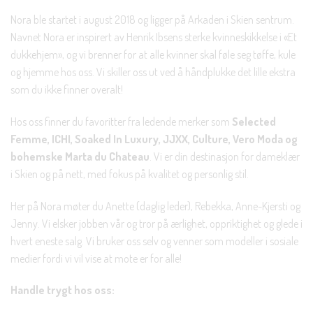
Nora ble startet i august 2018 og ligger på Arkaden i Skien sentrum.
Navnet Nora er inspirert av Henrik Ibsens sterke kvinneskikkelse i «Et
dukkehjem», og vi brenner for at alle kvinner skal føle seg tøffe, kule
og hjemme hos oss. Vi skiller oss ut ved å håndplukke det lille ekstra
som du ikke finner overalt!
Hos oss finner du favoritter fra ledende merker som
Selected
Femme, ICHI, Soaked In Luxury, JJXX, Culture, Vero Moda og
bohemske Marta du Chateau
. Vi er din destinasjon for dameklær
i Skien og på nett, med fokus på kvalitet og personlig stil.
Her på Nora møter du Anette (daglig leder), Rebekka, Anne-Kjersti og
Jenny. Vi elsker jobben vår og tror på ærlighet, oppriktighet og glede i
hvert eneste salg. Vi bruker oss selv og venner som modeller i sosiale
medier fordi vi vil vise at mote er for alle!
Handle trygt hos oss: