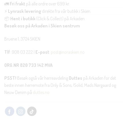
🚛
Fri frakt
på alle ordre over 699 kr.
⚡
Lynrask levering
direkte fra vår butikk i Skien.
📦
Hent i butikk
(Click & Collect) på Arkaden.
Besøk oss på Arkaden i Skien sentrum
Bruene 1, 3724 SKIEN
Tlf
: 908 03 222 |
E-post
:
post@noraskien.no
ORG.NR 820 733 142 MVA
PSST!
Besøk også vår herreavdeling
Duttes
på Arkaden for det
beste innen herremote fra Only & Sons, !Solid, Mads Nørgaard og
Neuw Denim på
duttes.no