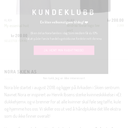
KUNDEKLUBB
kr
200.00
En liten velkomstgave til deg! ❤️
KLÆR
KLÆR
Andrea loose logo tee
My essential hvit
JJXX
sort
Bli en del av Nora-familien i dag. Som medlem får du 10%
kr
200.00
rabatt på din første handel og eksklusive fordeler rett i lomma.
SELECTED FEMME
JA, HENT MIN RABATTKODE!
NORA SKIEN AS
Nora ble startet i august 2018 og ligger på Arkaden i Skien sentrum.
Nei takk, Jeg er ikke interessert
Navnet Nora er inspirert av Henrik Ibsens sterke kvinneskikkelse i «Et
dukkehjem», og vi brenner for at alle kvinner skal føle seg tøffe, kule
og hjemme hos oss. Vi skiller oss ut ved å håndplukke det lille ekstra
som du ikke finner overalt!