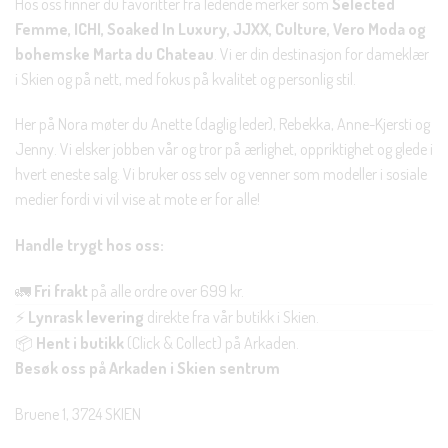
Hos oss finner du favoritter fra ledende merker som
Selected
Femme, ICHI, Soaked In Luxury, JJXX, Culture, Vero Moda og
bohemske Marta du Chateau
. Vi er din destinasjon for dameklær
i Skien og på nett, med fokus på kvalitet og personlig stil.
Her på Nora møter du Anette (daglig leder), Rebekka, Anne-Kjersti og
Jenny. Vi elsker jobben vår og tror på ærlighet, oppriktighet og glede i
hvert eneste salg. Vi bruker oss selv og venner som modeller i sosiale
medier fordi vi vil vise at mote er for alle!
Handle trygt hos oss:
🚛
Fri frakt
på alle ordre over 699 kr.
⚡
Lynrask levering
direkte fra vår butikk i Skien.
📦
Hent i butikk
(Click & Collect) på Arkaden.
Besøk oss på Arkaden i Skien sentrum
Bruene 1, 3724 SKIEN