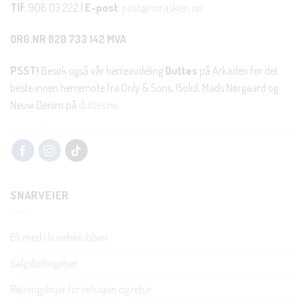
Tlf
: 908 03 222 |
E-post
:
post@noraskien.no
ORG.NR 820 733 142 MVA
PSST!
Besøk også vår herreavdeling
Duttes
på Arkaden for det
beste innen herremote fra Only & Sons, !Solid, Mads Nørgaard og
Neuw Denim på
duttes.no
SNARVEIER
Bli med i kundeklubben
Salgsbetingelser
Retningslinjer for refusjon og retur