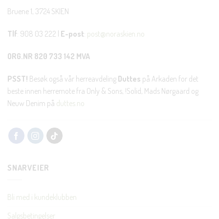
Bruene 1, 3724 SKIEN
Tlf
: 908 03 222 |
E-post
:
post@noraskien.no
ORG.NR 820 733 142 MVA
PSST!
Besøk også vår herreavdeling
Duttes
på Arkaden for det
beste innen herremote fra Only & Sons, !Solid, Mads Nørgaard og
Neuw Denim på
duttes.no
SNARVEIER
Bli med i kundeklubben
Salgsbetingelser