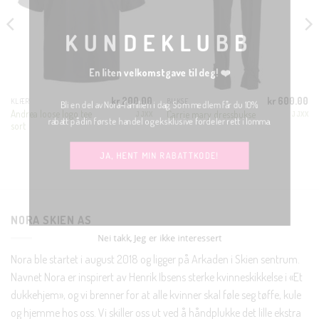
MODUL
KUNDEKLUBB
En liten velkomstgave til deg! ❤️
kr
200.00
kr
600.00
KLÆR
BUKSE
Bli en del av Nora-familien i dag. Som medlem får du 10%
Andrea loose logo tee
Carrie mary dressbukse
JJXX
JJXX
rabatt på din første handel og eksklusive fordeler rett i lomma.
sort
JA, HENT MIN RABATTKODE!
NORA SKIEN AS
Nei takk, Jeg er ikke interessert
Nora ble startet i august 2018 og ligger på Arkaden i Skien sentrum.
Navnet Nora er inspirert av Henrik Ibsens sterke kvinneskikkelse i «Et
dukkehjem», og vi brenner for at alle kvinner skal føle seg tøffe, kule
og hjemme hos oss. Vi skiller oss ut ved å håndplukke det lille ekstra