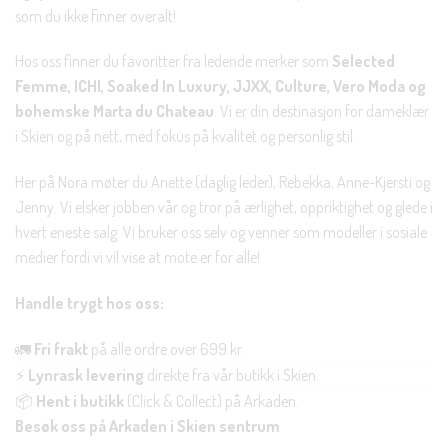
som du ikke finner overalt!
Hos oss finner du favoritter fra ledende merker som
Selected
Femme, ICHI, Soaked In Luxury, JJXX, Culture, Vero Moda og
bohemske Marta du Chateau
. Vi er din destinasjon for dameklær
i Skien og på nett, med fokus på kvalitet og personlig stil.
Her på Nora møter du Anette (daglig leder), Rebekka, Anne-Kjersti og
Jenny. Vi elsker jobben vår og tror på ærlighet, oppriktighet og glede i
hvert eneste salg. Vi bruker oss selv og venner som modeller i sosiale
medier fordi vi vil vise at mote er for alle!
Handle trygt hos oss:
🚛
Fri frakt
på alle ordre over 699 kr.
⚡
Lynrask levering
direkte fra vår butikk i Skien.
📦
Hent i butikk
(Click & Collect) på Arkaden.
Besøk oss på Arkaden i Skien sentrum